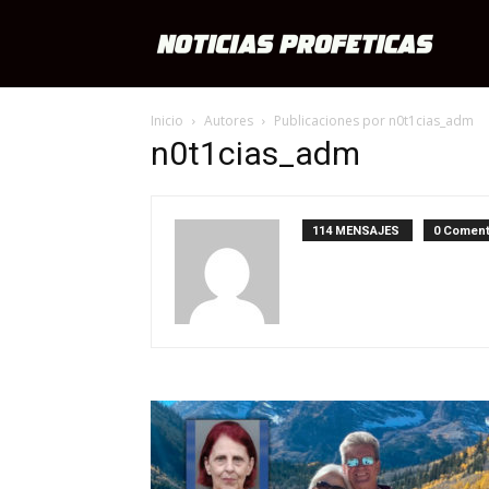
Notici
Inicio
Autores
Publicaciones por n0t1cias_adm
Profét
n0t1cias_adm
114 MENSAJES
0 Coment