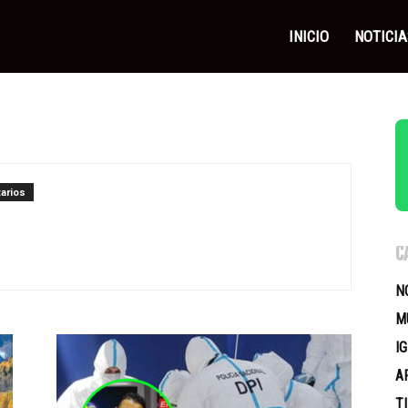
as
INICIO
NOTICIA
icas
arios
C
N
M
I
A
T