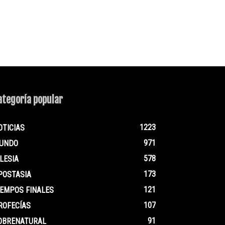
ategoría popular
1223
OTICIAS
971
UNDO
578
GLESIA
173
POSTASIA
121
IEMPOS FINALES
107
ROFECÍAS
91
OBRENATURAL