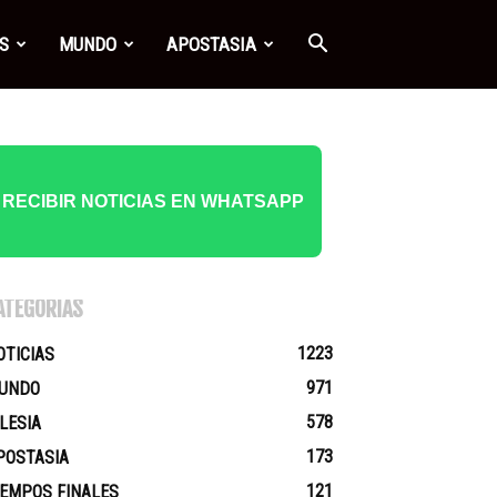
S
MUNDO
APOSTASIA
RECIBIR NOTICIAS EN WHATSAPP
ATEGORÍAS
1223
OTICIAS
971
UNDO
578
GLESIA
173
POSTASIA
121
IEMPOS FINALES