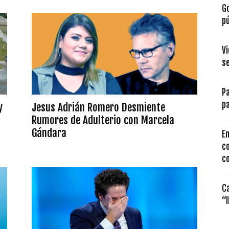
Go
p
Vi
se
Pa
pa
y
Jesus Adrián Romero Desmiente
Rumores de Adulterio con Marcela
Gándara
E
c
c
C
“