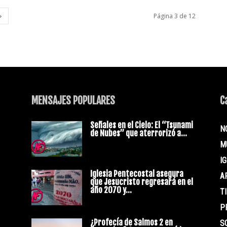
Página 3 de 12
MENSAJES POPULARES
C
Señales en el Cielo: El “Tsunami
N
de Nubes” que aterrorizó a...
s
M
I
Iglesia Pentecostal asegura
A
que Jesucristo regresará en el
año 2070 y...
T
P
¿Profecía de Salmos 2 en
S