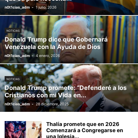
n0t1cias_adm
-
1 julio, 2026
NOTICIAS
Donald Trump dice que Gobernará
Venezuela con la Ayuda de Dios
n0t1cias_adm
-
4 enero, 2026
NOTICIAS
Donald Trump promete: “Defenderé a los
Cristianos con mi Vida en...
n0t1cias_adm
-
28 diciembre, 2025
Thalía promete que en 2026
Comenzará a Congregarse en
una Iglesia...