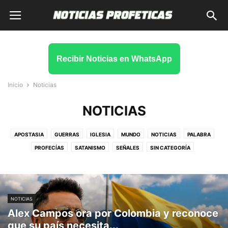
Recibir Noticias en WhatsApp
Inicio
Noticias
NOTICIAS
APOSTASIA
GUERRAS
IGLESIA
MUNDO
NOTICIAS
PALABRA
PROFECÍAS
SATANISMO
SEÑALES
SIN CATEGORÍA
SOBRENATURAL
TIEMPOS FINALES
VATICANO
NOTICIAS
Alex Campos ora por Colombia y reconoce
que su país necesita...