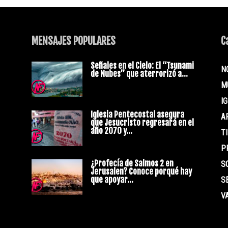
MENSAJES POPULARES
C
Señales en el Cielo: El “Tsunami
N
de Nubes” que aterrorizó a...
s
M
I
Iglesia Pentecostal asegura
A
que Jesucristo regresará en el
año 2070 y...
T
P
¿Profecía de Salmos 2 en
S
Jerusalen? Conoce porqué hay
que apoyar...
S
V