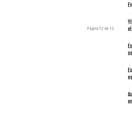
Ev
Yi
Página 12 de 12
el
Ex
s
Ex
es
Au
e