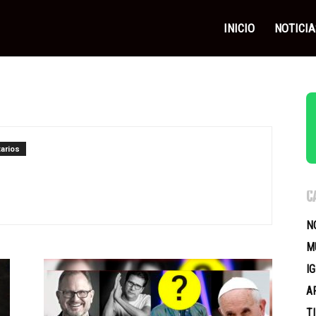
as
INICIO
NOTICIA
icas
arios
C
N
M
I
A
T