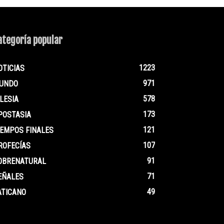
ategoría popular
1223
OTICIAS
971
UNDO
578
GLESIA
173
POSTASIA
121
IEMPOS FINALES
107
ROFECÍAS
91
OBRENATURAL
71
EÑALES
49
ATICANO