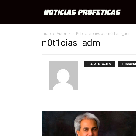
Notici
Inicio
Autores
Publicaciones por n0t1cias_adm
Profét
n0t1cias_adm
114 MENSAJES
0 Coment