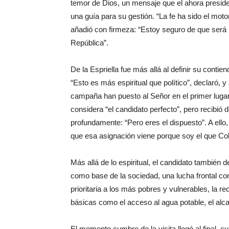
temor de Dios, un mensaje que el ahora presid
una guía para su gestión. “La fe ha sido el mo
añadió con firmeza: “Estoy seguro de que será l
República”.
De la Espriella fue más allá al definir su contie
“Esto es más espiritual que político”, declaró, 
campaña han puesto al Señor en el primer lugar
considera “el candidato perfecto”, pero recibi
profundamente: “Pero eres el dispuesto”. A ello
que esa asignación viene porque soy el que Col
Más allá de lo espiritual, el candidato también d
como base de la sociedad, una lucha frontal cont
prioritaria a los más pobres y vulnerables, la r
básicas como el acceso al agua potable, el alca
El momento cumbre de la visita llegó al final,