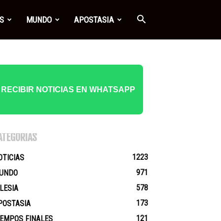
S
MUNDO
APOSTASIA
RECIBIR NOTICIAS EN WHATSAPP
ATEGORÍAS
1223
OTICIAS
971
UNDO
578
GLESIA
173
POSTASIA
121
IEMPOS FINALES