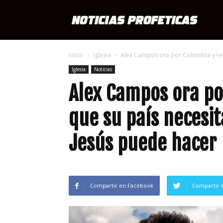
Notici
Inicio
Iglesia
Alex Campos ora por Colombia y rec
Profét
Iglesia
Noticias
Alex Campos ora po
que su país necesi
Jesús puede hacer
Compartir en Facebook
Compartir 