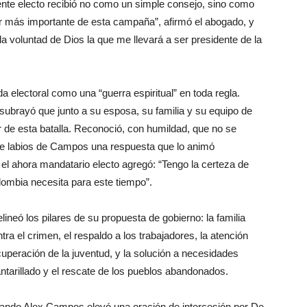
ente electo recibió no como un simple consejo, sino como
tor más importante de esta campaña”, afirmó el abogado, y
a voluntad de Dios la que me llevará a ser presidente de la
nda electoral como una “guerra espiritual” en toda regla.
y subrayó que junto a su esposa, su familia y su equipo de
 de esta batalla. Reconoció, con humildad, que no se
ó de labios de Campos una respuesta que lo animó
, el ahora mandatario electo agregó: “Tengo la certeza de
ombia necesita para este tiempo”.
elineó los pilares de su propuesta de gobierno: la familia
ra el crimen, el respaldo a los trabajadores, la atención
ecuperación de la juventud, y la solución a necesidades
ntarillado y el rescate de los pueblos abandonados.
 cuando Alex Campos elevó una oración de intercesión por De