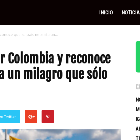
as
INICIO
NOTICIA
onoce que su país necesita un...
icas
r Colombia y reconoce
ta un milagro que sólo
C
N
M
en Twitter
I
A
T