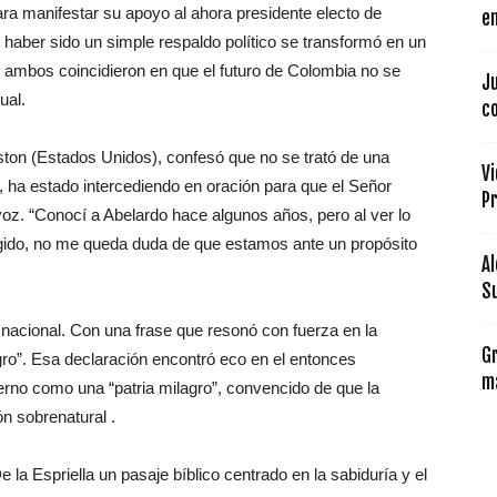
ara manifestar su apoyo al ahora presidente electo de
en
 haber sido un simple respaldo político se transformó en un
 ambos coincidieron en que el futuro de Colombia no se
Ju
ual.
co
on (Estados Unidos), confesó que no se trató de una
Vi
, ha estado intercediendo en oración para que el Señor
Pr
oz. “Conocí a Abelardo hace algunos años, pero al ver lo
gido, no me queda duda de que estamos ante un propósito
Al
Su
d nacional. Con una frase que resonó con fuerza en la
Gr
gro”. Esa declaración encontró eco en el entonces
má
rno como una “patria milagro”, convencido de que la
ón sobrenatural .
a Espriella un pasaje bíblico centrado en la sabiduría y el