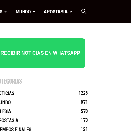
S
MUNDO
APOSTASIA
RECIBIR NOTICIAS EN WHATSAPP
ATEGORÍAS
1223
OTICIAS
971
UNDO
578
GLESIA
173
POSTASIA
121
IEMPOS FINALES