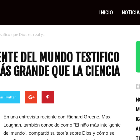
as
INICIO
NOTICIA
ifico que Dios es real y...
icas
ENTE DEL MUNDO TESTIFICO
MÁS GRANDE QUE LA CIENCIA
C
en Twitter
N
M
En una entrevista reciente con Richard Greene, Max
I
Loughan, también conocido como “El niño más inteligente
A
del mundo”, compartió su teoría sobre Dios y cómo se
T