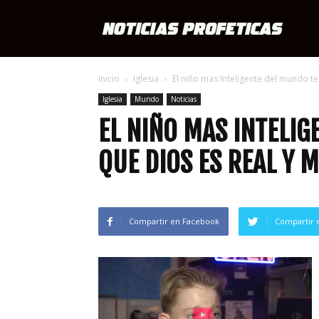
Notici
Inicio
Iglesia
El niño mas Inteligente del mundo test
Profét
Iglesia
Mundo
Noticias
EL NIÑO MAS INTELIG
QUE DIOS ES REAL Y 
Compartir en Facebook
Compartir 