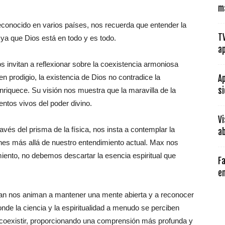
ma
conocido en varios países, nos recuerda que entender la
TV
, ya que Dios está en todo y es todo.
ap
 invitan a reflexionar sobre la coexistencia armoniosa
ven prodigio, la existencia de Dios no contradice la
Ap
si
nriquece. Su visión nos muestra que la maravilla de la
entos vivos del poder divino.
Vi
través del prisma de la física, nos insta a contemplar la
ab
ones más allá de nuestro entendimiento actual. Max nos
ento, no debemos descartar la esencia espiritual que
Fa
en
han nos animan a mantener una mente abierta y a reconocer
de la ciencia y la espiritualidad a menudo se perciben
oexistir, proporcionando una comprensión más profunda y