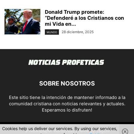
Donald Trump promete:
“Defenderé a los Cristianos con
mi Vida en...
28 diciembre, 2025
MUNDO
SOBRE NOSOTROS
Este sitio tiene la intención de mantener informado a la
comunidad cristiana con noticias relevantes y actuales.
Esperamos lo disfruten!
Cookies help us deliver our services. By using our services,
© Newspaper WordPress Theme by TagDiv