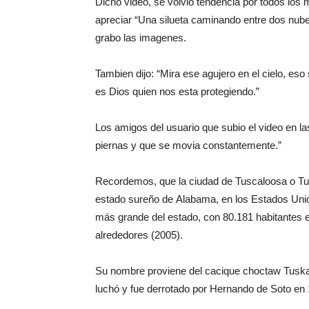
Dicho video, se volvio tendencia por todos lo
apreciar “Una silueta caminando entre dos nubes
grabo las imagenes.
Tambien dijo: “Mira ese agujero en el cielo, es
es Dios quien nos esta protegiendo.”
Los amigos del usuario que subio el video en la
piernas y que se movia constantemente.”
Recordemos, que la ciudad de Tuscaloosa o Tus
estado sureño de Alabama, en los Estados Unidos
más grande del estado, con 80.181 habitantes en
alrededores (2005).
Su nombre proviene del cacique choctaw Tuskalu
luchó y fue derrotado por Hernando de Soto en 