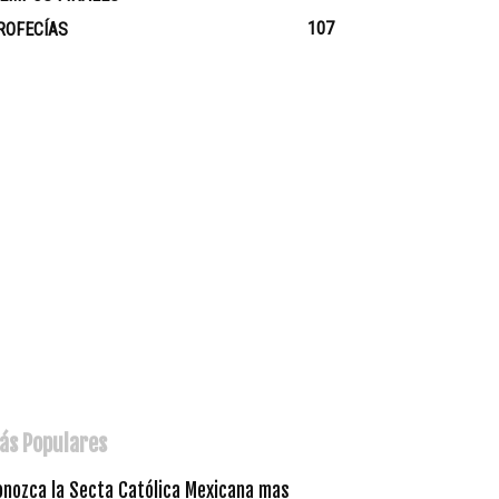
107
ROFECÍAS
ás Populares
onozca la Secta Católica Mexicana mas