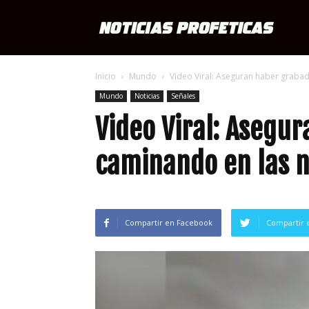
Notici
Inicio
Mundo
Video Viral: Aseguran haber grabad
Profét
Mundo
Noticias
Señales
Video Viral: Asegu
caminando en las n
Compartir en Facebook
Compartir 