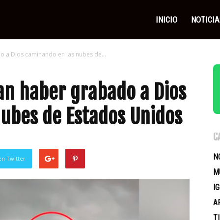
as
INICIO
NOTICIA
o a Dios caminando en las nubes de...
icas
ran haber grabado a Dios
ubes de Estados Unidos
C
N
en Twitter
M
I
A
T