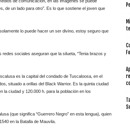
s medios de comunicacion, en las imagenes se puede
Pe
, de un lado para otro”. Es lo que sostiene el joven que
Mi
te
o solamente lo puede hacer un ser divino, estoy seguro que
C
F
s redes sociales aseguran que la silueta, “Tenia brazos y
A
re
calusa es la capital del condado de Tuscaloosa, en el
co
, situado a orillas del Black Warrior. Es la quinta ciudad
 la ciudad y 120.000 h. para la población en los
Ta
S
sa (que significa “Guerrero Negro” en esta lengua), quien
1540 en la Batalla de Mauvila.