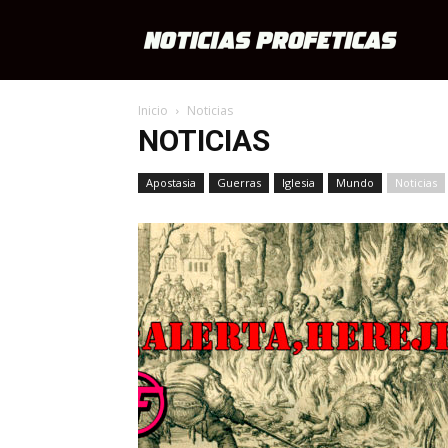
Notici
Inicio
Noticias
Profét
NOTICIAS
Apostasia
Guerras
Iglesia
Mundo
Noticias