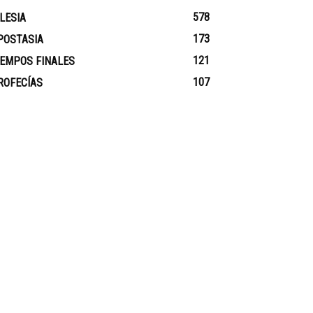
578
GLESIA
173
POSTASIA
121
IEMPOS FINALES
107
ROFECÍAS