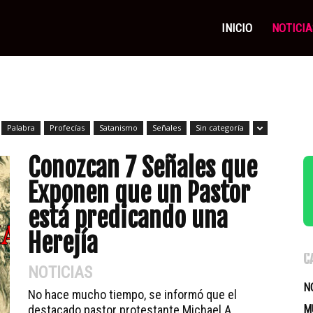
as
INICIO
NOTICIA
icas
Palabra
Profecías
Satanismo
Señales
Sin categoría
Conozcan 7 Señales que
Exponen que un Pastor
está predicando una
Herejía
C
NOTICIAS
N
No hace mucho tiempo, se informó que el
destacado pastor protestante Michael A.
M