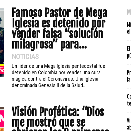
Famoso Pastor de Mega
M
Iglesia es detenido por
M
vender falsa “solución
e
milagrosa” para...
El
NOTICIAS
pú
Un lider de una Mega Iglesia pentecostal fue
detenido en Colombia por vender una cura
Pr
mágica contra el Coronavirus. Una Iglesia
la
denominada Genesis II de la Salud...
C
t
Visión Profética: “Dios
me mostró que se
Vi
ab