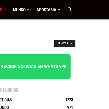
S
MUNDO
APOSTASIA
AL AZAR
RECIBIR NOTICIAS EN WHATSAPP
ATEGORÍAS
1223
OTICIAS
971
UNDO