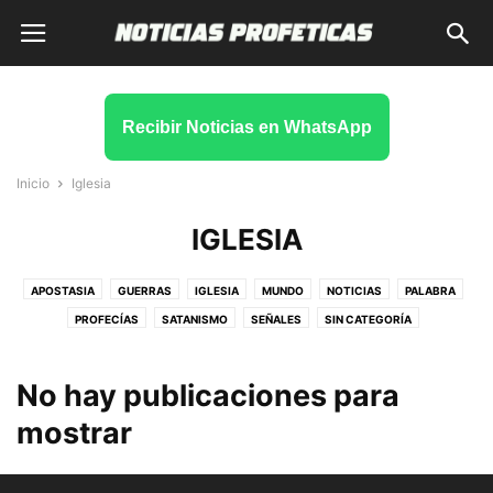
Recibir Noticias en WhatsApp
Inicio
Iglesia
IGLESIA
APOSTASIA
GUERRAS
IGLESIA
MUNDO
NOTICIAS
PALABRA
PROFECÍAS
SATANISMO
SEÑALES
SIN CATEGORÍA
SOBRENATURAL
TIEMPOS FINALES
VATICANO
No hay publicaciones para
mostrar