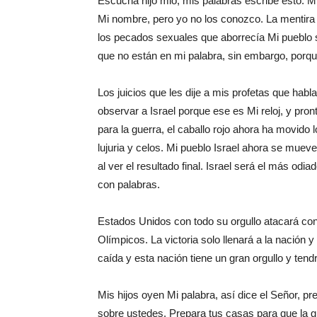
Escucha hijo mio, mis palabras escribe esto. Mi
Mi nombre, pero yo no los conozco. La mentira 
los pecados sexuales que aborrecía Mi pueblo 
que no están en mi palabra, sin embargo, porqu
Los juicios que les dije a mis profetas que hab
observar a Israel porque ese es Mi reloj, y pron
para la guerra, el caballo rojo ahora ha movid
lujuria y celos. Mi pueblo Israel ahora se mue
al ver el resultado final. Israel será el más o
con palabras.
Estados Unidos con todo su orgullo atacará co
Olímpicos. La victoria solo llenará a la nación y
caída y esta nación tiene un gran orgullo y tend
Mis hijos oyen Mi palabra, así dice el Señor, 
sobre ustedes. Prepara tus casas para que la g