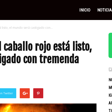
as
INICIO
NOTICIA
tá listo, el mundo será castigado con...
icas
 caballo rojo está listo,
tigado con tremenda
C
N
M
en Twitter
I
A
T