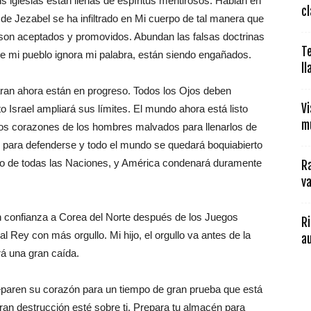
s iglesias están llenas de espíritus mentirosos. Hablan en
cl
de Jezabel se ha infiltrado en Mi cuerpo de tal manera que
son aceptados y promovidos. Abundan las falsas doctrinas
T
e mi pueblo ignora mi palabra, están siendo engañados.
l
laran ahora están en progreso. Todos los Ojos deben
Vi
to Israel ampliará sus límites. El mundo ahora está listo
m
o los corazones de los hombres malvados para llenarlos de
ve para defenderse y todo el mundo se quedará boquiabierto
diado de todas las Naciones, y América condenará duramente
R
va
n confianza a Corea del Norte después de los Juegos
Ri
 al Rey con más orgullo. Mi hijo, el orgullo va antes de la
au
rá una gran caída.
preparen su corazón para un tiempo de gran prueba que está
ran destrucción esté sobre ti. Prepara tu almacén para