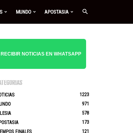
S
MUNDO
APOSTASIA
RECIBIR NOTICIAS EN WHATSAPP
ATEGORÍAS
1223
OTICIAS
971
UNDO
578
GLESIA
173
POSTASIA
121
IEMPOS FINALES