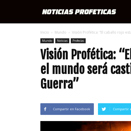
Notici
Inicio
Mundo
Visión Profética: “El caballo rojo es
Profét
Mundo
Noticias
Profecías
Visión Profética: “El
el mundo será cas
Guerra”
Compartir en Facebook
Compartir 