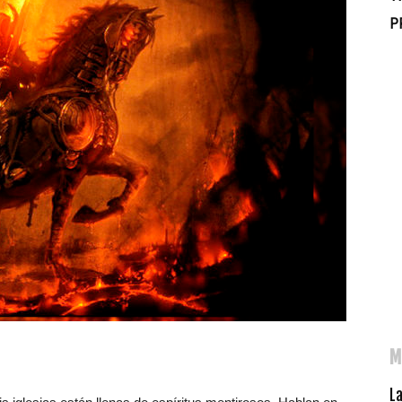
P
M
L