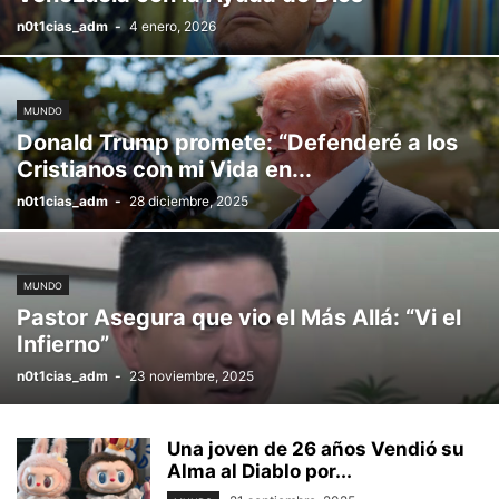
n0t1cias_adm
-
4 enero, 2026
MUNDO
Donald Trump promete: “Defenderé a los
Cristianos con mi Vida en...
n0t1cias_adm
-
28 diciembre, 2025
MUNDO
Pastor Asegura que vio el Más Allá: “Vi el
Infierno”
n0t1cias_adm
-
23 noviembre, 2025
Una joven de 26 años Vendió su
Alma al Diablo por...