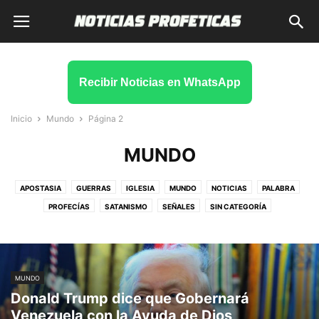
Recibir Noticias en WhatsApp
Inicio
Mundo
Página 2
MUNDO
APOSTASIA
GUERRAS
IGLESIA
MUNDO
NOTICIAS
PALABRA
PROFECÍAS
SATANISMO
SEÑALES
SIN CATEGORÍA
SOBRENATURAL
TIEMPOS FINALES
VATICANO
MUNDO
Donald Trump dice que Gobernará
Venezuela con la Ayuda de Dios