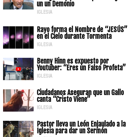
un un Demonio
IGLESIA
Rayo forma el Nombre de “JESÚS”
en el Cielo durante Tormenta
IGLESIA
Benny Hinn es expuesto por
Youtuber: “Eres un Falso Profeta”
IGLESIA
Ciudadanos Aseguran que un Gallo
canta “Cristo Viene”
IGLESIA
Pastor lleva un León Enjaulado a la
Iglesia para dar un Sermón