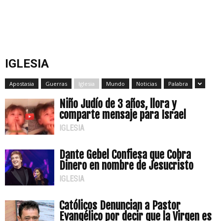
IGLESIA
Apostasia
Guerras
Iglesia
Mundo
Noticias
Palabra
Niño Judío de 3 años, llora y
comparte mensaje para Israel
IGLESIA
Dante Gebel Confiesa que Cobra
Dinero en nombre de Jesucristo
IGLESIA
Católicos Denuncian a Pastor
Evangélico por decir que la Virgen es