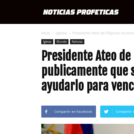
Notici
Inicio
Iglesia
Presidente Ateo de Filipinas recono
Profét
Iglesia
Mundo
Noticias
Presidente Ateo de 
publicamente que s
ayudarlo para venc
Compartir en Facebook
Compartir 