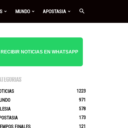
S
MUNDO
APOSTASIA
RECIBIR NOTICIAS EN WHATSAPP
ATEGORÍAS
1223
OTICIAS
971
UNDO
578
GLESIA
173
POSTASIA
121
IEMPOS FINALES