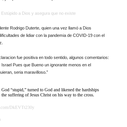
ce Estúpido a Dios y asegura que no existe
idente Rodrigo Duterte, quien una vez llamó a Dios
dificultades de lidiar con la pandemia de COVID-19 con el
z.
claracion fue positiva en todo sentido, algunos comentarios:
Israel Pues que Bueno un ignorante menos en el
ieran, seria maravilloso.”
 God “stupid,” turned to God and likened the hardships
e suffering of Jesus Christ on his way to the cross.
er.com/DkEVTt230y
0