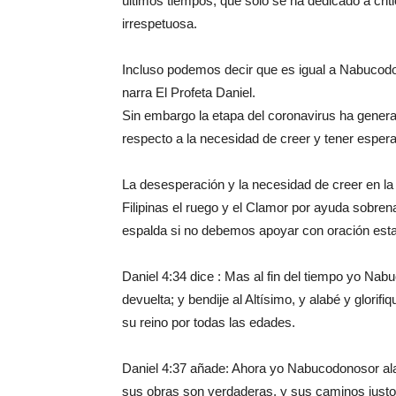
últimos tiempos, que sólo se ha dedicado a cri
irrespetuosa.
Incluso podemos decir que es igual a Nabucod
narra El Profeta Daniel.
Sin embargo la etapa del coronavirus ha gene
respecto a la necesidad de creer y tener esper
La desesperación y la necesidad de creer en la
Filipinas el ruego y el Clamor por ayuda sobre
espalda si no debemos apoyar con oración esta
Daniel 4:34 dice : Mas al fin del tiempo yo Nab
devuelta; y bendije al Altísimo, y alabé y glori
su reino por todas las edades.
Daniel 4:37 añade: Ahora yo Nabucodonosor alab
sus obras son verdaderas, y sus caminos justos