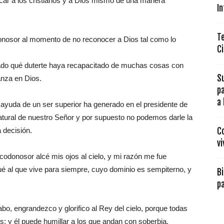
ticar a los cristianos y a Dios mismo de una manera
In
Te
onosor al momento de no reconocer a Dios tal como lo
Ci
rado qué duterte haya recapacitado de muchas cosas con
Su
anza en Dios.
p
a 
 ayuda de un ser superior ha generado en el presidente de
natural de nuestro Señor y por supuesto no podemos darle la
 decisión.
Co
vi
ucodonosor alcé mis ojos al cielo, y mi razón me fue
fiqué al que vive para siempre, cuyo dominio es sempiterno, y
Bi
pa
o, engrandezco y glorifico al Rey del cielo, porque todas
; y él puede humillar a los que andan con soberbia.