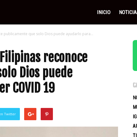
as
INICIO
NOTICIA
ce publicamente que solo Dios puede ayudarlo para...
icas
Filipinas reconoce
olo Dios puede
er COVID 19
C
N
M
en Twitter
I
A
T