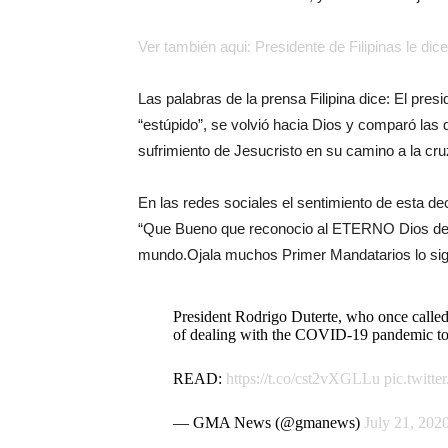
Ver también aqui: Presidente de Filipinas le di
Las palabras de la prensa Filipina dice: El pres
“estúpido”, se volvió hacia Dios y comparó las 
sufrimiento de Jesucristo en su camino a la cru
En las redes sociales el sentimiento de esta de
“Que Bueno que reconocio al ETERNO Dios de 
mundo.Ojala muchos Primer Mandatarios lo sigu
President Rodrigo Duterte, who once called
of dealing with the COVID-19 pandemic to th
READ:
https://t.co/cst2vXGLLu
pic.twitt
— GMA News (@gmanews)
July 21, 202