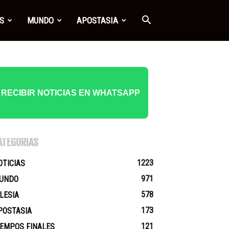
S
MUNDO
APOSTASIA
RECIBIR NOTICIAS EN WHATSAPP
ATEGORÍAS
1223
OTICIAS
971
UNDO
578
GLESIA
173
POSTASIA
121
IEMPOS FINALES