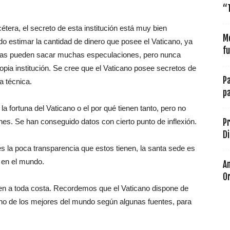
“
cétera, el secreto de esta institución está muy bien
M
do estimar la cantidad de dinero que posee el Vaticano, ya
f
cias pueden sacar muchas especulaciones, pero nunca
pia institución. Se cree que el Vaticano posee secretos de
P
a técnica.
pa
la fortuna del Vaticano o el por qué tienen tanto, pero no
es. Se han conseguido datos con cierto punto de inflexión.
Pr
Di
s la poca transparencia que estos tienen, la santa sede es
 en el mundo.
An
Or
gen a toda costa. Recordemos que el Vaticano dispone de
 uno de los mejores del mundo según algunas fuentes, para