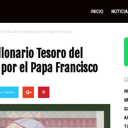
as
INICIO
NOTICIA
del Vaticano manejado por el Papa Francisco
icas
lonario Tesoro del
por el Papa Francisco
C
N
en Twitter
M
I
A
T