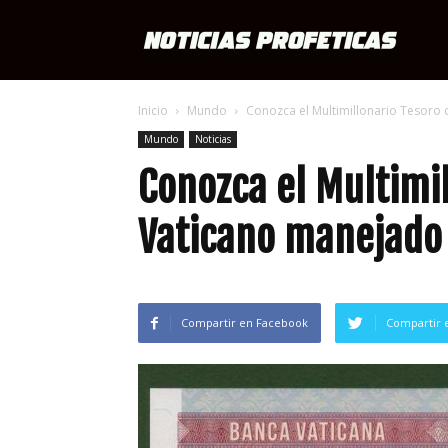
Notici
Inicio
Mundo
Conozca el Multimillonario Tesoro 
Profét
Mundo
Noticias
Conozca el Multimil
Vaticano manejado 
Compartir en Facebook
Compartir 