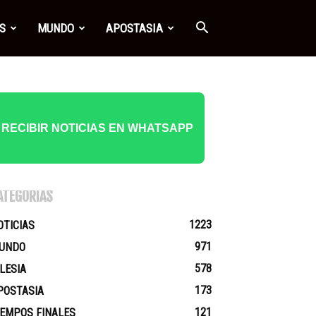
S
MUNDO
APOSTASIA
RECIBIR NOTICIAS EN WHATSAPP
ATEGORÍAS
1223
OTICIAS
971
UNDO
578
GLESIA
173
POSTASIA
121
IEMPOS FINALES