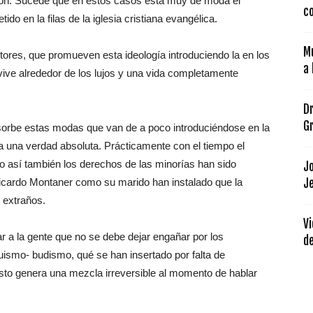
 son. Sucede que en estos casos está muy de moda el
co
do en la filas de la iglesia cristiana evangélica.
Mu
tores, que promueven esta ideología introduciendo la en los
a 
ive alrededor de los lujos y una vida completamente
Dr
Gr
bsorbe estas modas que van de a poco introduciéndose en la
 una verdad absoluta. Prácticamente con el tiempo el
mo así también los derechos de las minorías han sido
J
 Ricardo Montaner como su marido han instalado que la
Je
 extraños.
Vi
ar a la gente que no se debe dejar engañar por los
de
ismo- budismo, qué se han insertado por falta de
sto genera una mezcla irreversible al momento de hablar