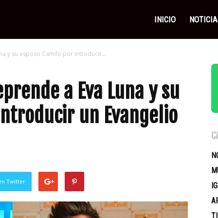
as
INICIO
NOTICIA
a y su esposo Camilo por introducir...
icas
prende a Eva Luna y su
introducir un Evangelio
C
N
M
en Twitter
I
A
T