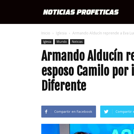
Notici
Inicio
Iglesia
Armando Alducín reprende a Eva Lun
Profét
Iglesia
Mundo
Noticias
Armando Alducín re
esposo Camilo por 
Diferente
Compartir en Facebook
Compartir 