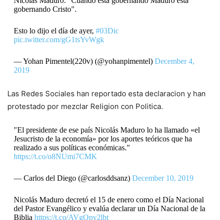
Nicolás Maduro: "Cuando está gobernando Maduro está
gobernando Cristo".
Esto lo dijo el día de ayer,
#03Dic
pic.twitter.com/gG1tsYvWgk
— Yohan Pimentel(220v) (@yohanpimentel)
December 4,
2019
Las Redes Sociales han reportado esta declaracion y han
protestado por mezclar Religion con Politica.
"El presidente de ese país Nicolás Maduro lo ha llamado «el
Jesucristo de la economía» por los aportes teóricos que ha
realizado a sus políticas económicas."
https://t.co/o8NUmi7CMK
— Carlos del Diego (@carlosddsanz)
December 10, 2019
Nicolás Maduro decretó el 15 de enero como el Día Nacional
del Pastor Evangélico y evalúa declarar un Día Nacional de la
Biblia
https://t.co/AVgQpy2lbt