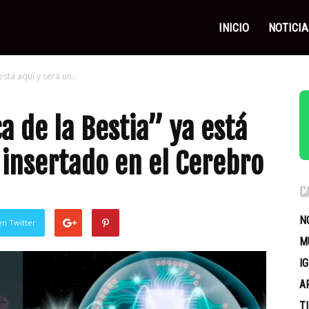
as
INICIO
NOTICIA
stá aquí y será un...
icas
a de la Bestia” ya está
 insertado en el Cerebro
C
N
en Twitter
M
I
A
T