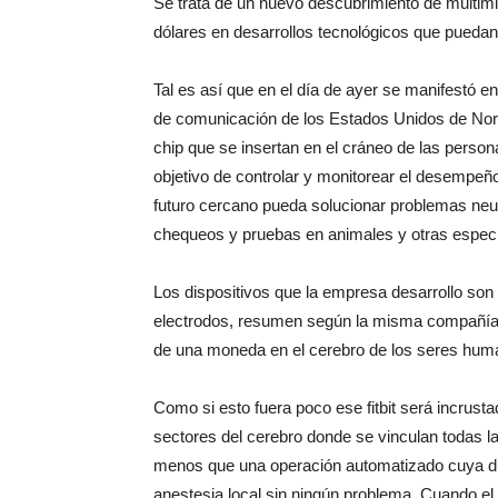
Se trata de un nuevo descubrimiento de multimil
dólares en desarrollos tecnológicos que puedan
Tal es así que en el día de ayer se manifestó e
de comunicación de los Estados Unidos de Nort
chip que se insertan en el cráneo de las person
objetivo de controlar y monitorear el desempeño
futuro cercano pueda solucionar problemas neur
chequeos y pruebas en animales y otras espec
Los dispositivos que la empresa desarrollo s
electrodos, resumen según la misma compañía te
de una moneda en el cerebro de los seres hum
Como si esto fuera poco ese fitbit será incrusta
sectores del cerebro donde se vinculan todas 
menos que una operación automatizado cuya dur
anestesia local sin ningún problema. Cuando el 