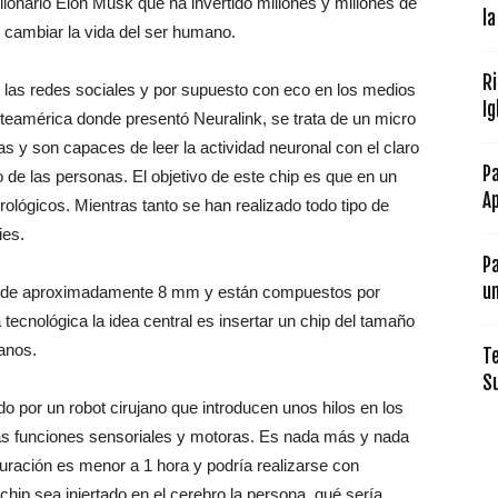
lonario Elon Musk que ha invertido millones y millones de
la
 cambiar la vida del ser humano.
R
n las redes sociales y por supuesto con eco en los medios
Ig
eamérica donde presentó Neuralink, se trata de un micro
as y son capaces de leer la actividad neuronal con el claro
Pa
 de las personas. El objetivo de este chip es que en un
Ap
ológicos. Mientras tanto se han realizado todo tipo de
ies.
P
u
on de aproximadamente 8 mm y están compuestos por
cnológica la idea central es insertar un chip del tamaño
anos.
Te
S
do por un robot cirujano que introducen unos hilos en los
las funciones sensoriales y motoras. Es nada más y nada
ación es menor a 1 hora y podría realizarse con
chip sea injertado en el cerebro la persona, qué sería