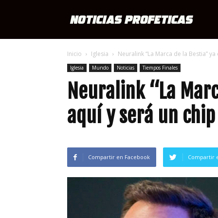
Notici
Inicio
Iglesia
Neuralink “La Marca de la Bestia” ya e
Profét
Iglesia
Mundo
Noticias
Tiempos Finales
Neuralink “La Marc
aquí y será un chip
Compartir en Facebook
Compartir 