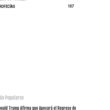
107
ROFECÍAS
ás Populares
onald Trump Afirma que Apoyará el Regreso de