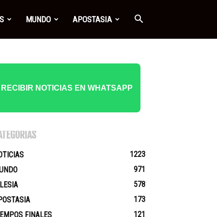
S
MUNDO
APOSTASIA
RECIBIR NOTICIAS EN WHATSAPP
ATEGORÍAS
1223
OTICIAS
971
UNDO
578
GLESIA
173
POSTASIA
121
IEMPOS FINALES