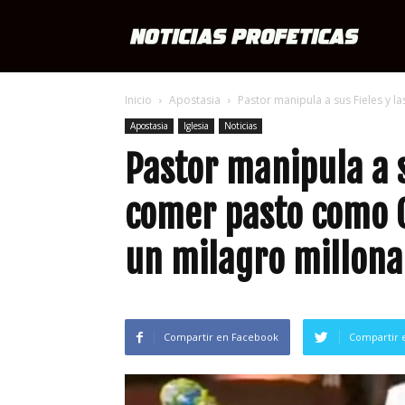
Notici
Inicio
Apostasia
Pastor manipula a sus Fieles y l
Profét
Apostasia
Iglesia
Noticias
Pastor manipula a s
comer pasto como O
un milagro millona
Compartir en Facebook
Compartir 