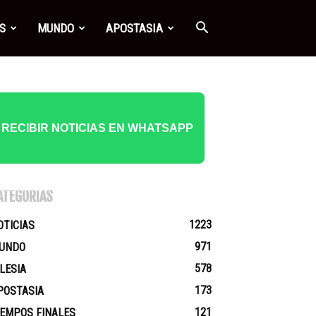
S
MUNDO
APOSTASIA
RECIBIR NOTICIAS EN WHATSAPP
ATEGORÍAS
1223
OTICIAS
971
UNDO
578
GLESIA
173
POSTASIA
121
IEMPOS FINALES