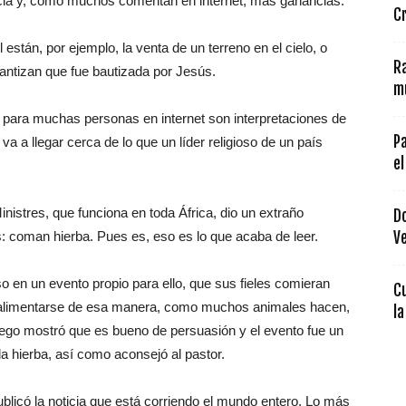
ncia y, como muchos comentan en internet, más ganancias.
Cr
 están, por ejemplo, la venta de un terreno en el cielo, o
Ra
antizan que fue bautizada por Jesús.
m
e para muchas personas en internet son interpretaciones de
Pa
a a llegar cerca de lo que un líder religioso de un país
el
nistres, que funciona en toda África, dio un extraño
D
: coman hierba. Pues es, eso es lo que acaba de leer.
V
uso en un evento propio para ello, que sus fieles comieran
C
al alimentarse de esa manera, como muchos animales hacen,
la
seego mostró que es bueno de persuasión y el evento fue un
la hierba, así como aconsejó al pastor.
 publicó la noticia que está corriendo el mundo entero. Lo más