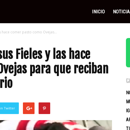
as
INICIO
NOTICIA
as hace comer pasto como Ovejas...
icas
us Fieles y las hace
vejas para que reciban
rio
C
N
M
en Twitter
I
A
T