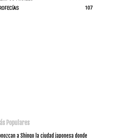
107
ROFECÍAS
ás Populares
onozcan a Shingo la ciudad japonesa donde