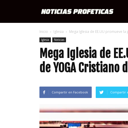
Notici
Inicio
Iglesia
Mega Iglesia de EE.UU promueve la p
Profét
Iglesia
Noticias
Mega Iglesia de EE
de YOGA Cristiano d
Compartir en Facebook
Compartir 