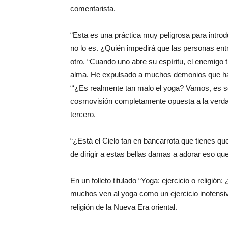
comentarista.
“Esta es una práctica muy peligrosa para introd
no lo es. ¿Quién impedirá que las personas en
otro. “Cuando uno abre su espíritu, el enemigo t
alma. He expulsado a muchos demonios que han
“‘¿Es realmente tan malo el yoga? Vamos, es solo
cosmovisión completamente opuesta a la verdad b
tercero.
“¿Está el Cielo tan en bancarrota que tienes que
de dirigir a estas bellas damas a adorar eso qu
En un folleto titulado “Yoga: ejercicio o religió
muchos ven al yoga como un ejercicio inofensivo
religión de la Nueva Era oriental.