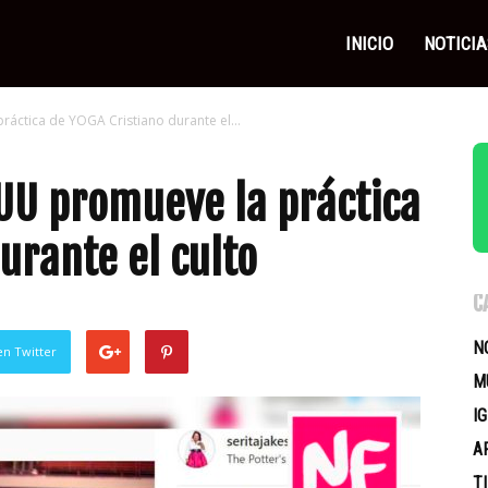
as
INICIO
NOTICIA
ráctica de YOGA Cristiano durante el...
icas
.UU promueve la práctica
urante el culto
C
N
en Twitter
M
I
A
T