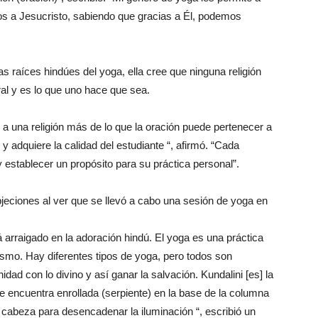
os a Jesucristo, sabiendo que gracias a Él, podemos
s raíces hindúes del yoga, ella cree que ninguna religión
al y es lo que uno hace que sea.
 a una religión más de lo que la oración puede pertenecer a
l y adquiere la calidad del estudiante “, afirmó. “Cada
y establecer un propósito para su práctica personal”.
eciones al ver que se llevó a cabo una sesión de yoga en
á arraigado en la adoración hindú. El yoga es una práctica
ismo. Hay diferentes tipos de yoga, pero todos son
ad con lo divino y así ganar la salvación. Kundalini [es] la
e encuentra enrollada (serpiente) en la base de la columna
a cabeza para desencadenar la iluminación “, escribió un