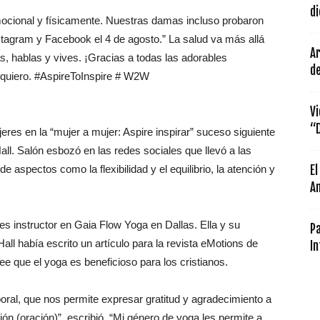
di
mocional y físicamente. Nuestras damas incluso probaron
tagram y Facebook el 4 de agosto.” La salud va más allá
A
s, hablas y vives. ¡Gracias a todas las adorables
de
e quiero. #AspireToInspire # W2W
Vi
“D
eres en la “mujer a mujer: Aspire inspirar” suceso siguiente
all. Salón esbozó en las redes sociales que llevó a las
de aspectos como la flexibilidad y el equilibrio, la atención y
E
An
 es instructor en Gaia Flow Yoga en Dallas. Ella y su
Pa
ll había escrito un artículo para la revista eMotions de
In
ee que el yoga es beneficioso para los cristianos.
oral, que nos permite expresar gratitud y agradecimiento a
ón (oración)”, escribió. “Mi género de yoga les permite a