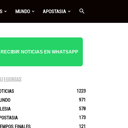
S
MUNDO
APOSTASIA
RECIBIR NOTICIAS EN WHATSAPP
ATEGORÍAS
1223
OTICIAS
971
UNDO
578
GLESIA
173
POSTASIA
121
IEMPOS FINALES