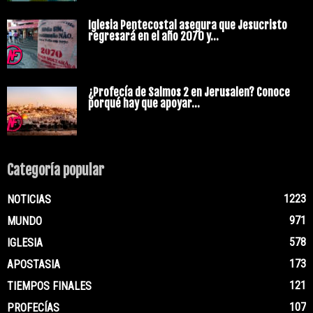
Iglesia Pentecostal asegura que Jesucristo
regresará en el año 2070 y...
¿Profecía de Salmos 2 en Jerusalen? Conoce
porqué hay que apoyar...
Categoría popular
1223
NOTICIAS
971
MUNDO
578
IGLESIA
173
APOSTASIA
121
TIEMPOS FINALES
107
PROFECÍAS