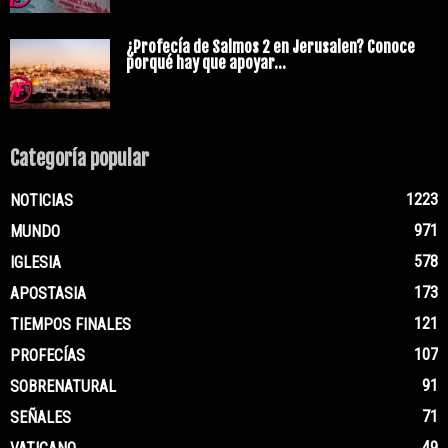
¿Profecía de Salmos 2 en Jerusalen? Conoce
porqué hay que apoyar...
Categoría popular
1223
NOTICIAS
971
MUNDO
578
IGLESIA
173
APOSTASIA
121
TIEMPOS FINALES
107
PROFECÍAS
91
SOBRENATURAL
71
SEÑALES
49