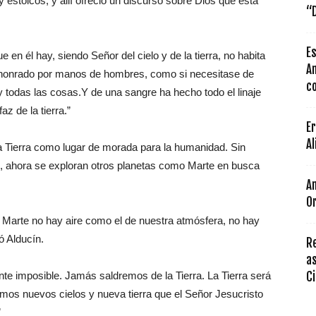
y estoicos, y allí ofreció un discurso sobre Dios que está
“D
Es
 en él hay, siendo Señor del cielo y de la tierra, no habita
An
honrado por manos de hombres, como si necesitase de
co
 y todas las cosas.Y de una sangre ha hecho todo el linaje
z de la tierra.”
Er
Al
a Tierra como lugar de morada para la humanidad. Sin
, ahora se exploran otros planetas como Marte en busca
An
Or
n Marte no hay aire como el de nuestra atmósfera, no hay
ó Alducín.
R
as
te imposible. Jamás saldremos de la Tierra. La Tierra será
Ci
emos nuevos cielos y nueva tierra que el Señor Jesucristo
”