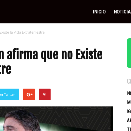
as
INICIO
NOTICIA
iste la Vida Extraterrestre
icas
n afirma que no Existe
tre
C
N
en Twitter
M
I
A
T