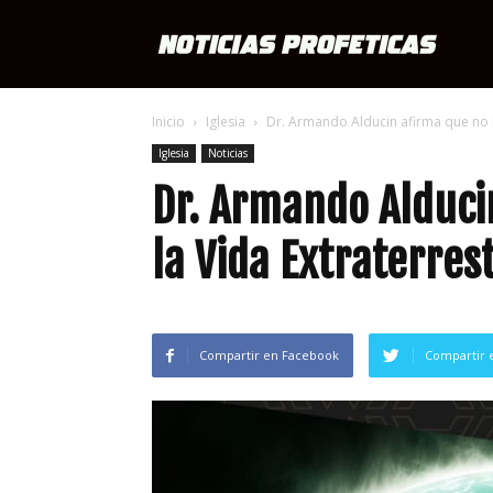
Notici
Inicio
Iglesia
Dr. Armando Alducin afirma que no Ex
Profét
Iglesia
Noticias
Dr. Armando Alduci
la Vida Extraterres
Compartir en Facebook
Compartir 