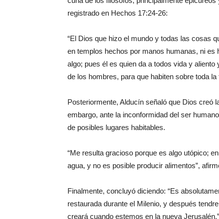
cuna de los filósofos, principalmente epicúreos 
registrado en Hechos 17:24-26:
“El Dios que hizo el mundo y todas las cosas que
en templos hechos por manos humanas, ni es 
algo; pues él es quien da a todos vida y aliento
de los hombres, para que habiten sobre toda la fa
Posteriormente, Alducín señaló que Dios creó l
embargo, ante la inconformidad del ser humano
de posibles lugares habitables.
“Me resulta gracioso porque es algo utópico; e
agua, y no es posible producir alimentos”, afirm
Finalmente, concluyó diciendo: “Es absolutamen
restaurada durante el Milenio, y después tendr
creará cuando estemos en la nueva Jerusalén.