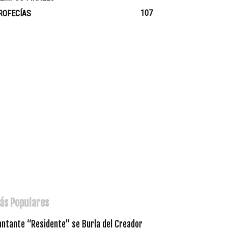
107
ROFECÍAS
ás Populares
antante “Residente” se Burla del Creador