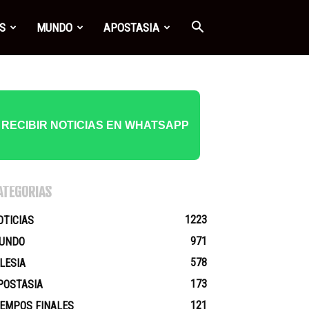
S
MUNDO
APOSTASIA
RECIBIR NOTICIAS EN WHATSAPP
ATEGORÍAS
1223
OTICIAS
971
UNDO
578
GLESIA
173
POSTASIA
121
IEMPOS FINALES