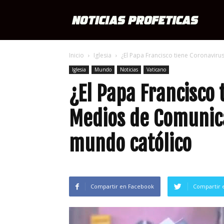
Notici
Inicio
Iglesia
¿El Papa Francisco tiene Coronavir
Profét
Iglesia
Mundo
Noticias
Vaticano
¿El Papa Francisco 
Medios de Comunic
mundo católico
Compartir en Facebook
Compartir 