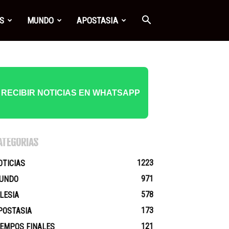
S
MUNDO
APOSTASIA
RECIBIR NOTICIAS EN WHATSAPP
ATEGORÍAS
1223
OTICIAS
971
UNDO
578
GLESIA
173
POSTASIA
121
IEMPOS FINALES