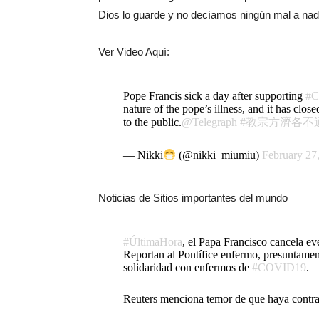
Dios lo guarde y no decíamos ningún mal a nad
Ver Video Aquí:
Pope Francis sick a day after supporting
#C
nature of the pope’s illness, and it has close
to the public.
@Telegraph
#教宗方濟各不
— Nikki
(@nikki_miumiu)
February 27
Noticias de Sitios importantes del mundo
#ÚltimaHora
, el Papa Francisco cancela ev
Reportan al Pontífice enfermo, presuntamen
solidaridad con enfermos de
#COVID19
.
Reuters menciona temor de que haya contr