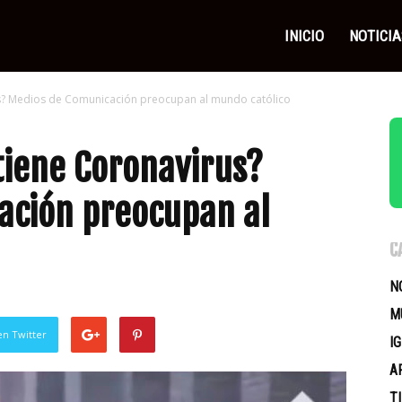
as
INICIO
NOTICIA
us? Medios de Comunicación preocupan al mundo católico
icas
tiene Coronavirus?
ación preocupan al
C
N
M
en Twitter
I
A
T