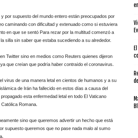
en
 y por supuesto del mundo entero están preocupados por
V
deo caminando con dificultad y extenuado como si estuviera
Ev
to en que se sentó Para rezar por la multitud comenzó a
la silla sin saber que estaba sucediendo a su alrededor.
El
co
 en Twitter sino en medios como Reuters quienes dijeron
ya que creían que podría haber contraído el coronavirus.
Re
 el virus de una manera letal en cientos de humanos y a su
de
slámica de Irán ha fallecido en estos días a causa del
 propagado esta enfermedad letal en todo El Vaticano
Ma
ia Católica Romana.
Bl
óneamente sino que queremos advertir un hecho que está
 por supuesto queremos que no pase nada malo al sumo
a.