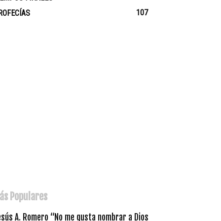
107
ROFECÍAS
ás Populares
esús A. Romero “No me gusta nombrar a Dios