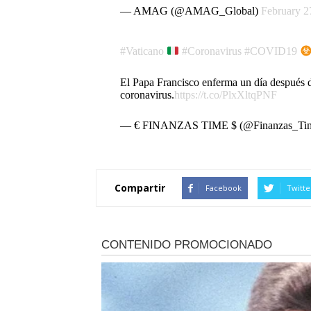
— AMAG (@AMAG_Global)
February 2
#Vaticano
#Coronavirus
#COVID19
El Papa Francisco enferma un día después 
coronavirus.
https://t.co/PlxXltqPNF
— € FINANZAS TIME $ (@Finanzas_Ti
Compartir
Facebook
Twitte