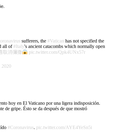
ie.
oronavirus
sufferers, the
#Vatican
has not specified the
d all of
#Italy
's ancient catacombs which normally open
適取消彌撒
pic.twitter.com/Qpk4UNx57r
, 2020
ento hoy en El Vaticano por una ligera indisposición.
te de gripe. Ésto se da después de que mostró
aído
#Coronavirus
.
pic.twitter.com/AYE4YeSn5i