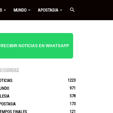
S
MUNDO
APOSTASIA
RECIBIR NOTICIAS EN WHATSAPP
ATEGORÍAS
1223
OTICIAS
971
UNDO
578
GLESIA
173
POSTASIA
121
IEMPOS FINALES