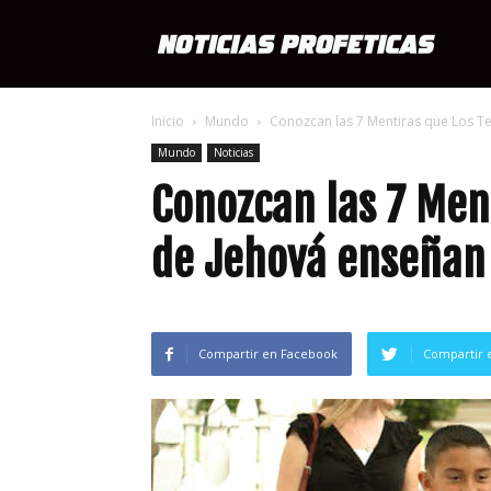
Notici
Inicio
Mundo
Conozcan las 7 Mentiras que Los Te
Profét
Mundo
Noticias
Conozcan las 7 Ment
de Jehová enseñan 
Compartir en Facebook
Compartir 