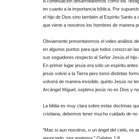
A continuación desarrollaremos cómo los Testi
en cuanto a la importancia bíblica. Por supuest
el hijo de Dios sino también al Espíritu Santo 
que viene a nosotros los hombres de manera pe
Obviamente presentaremos el video análisis d
en algunos puntos para que todos conozcan las
sus seguidores respecto al Señor Jesús,el hijo 
En primer lugar jesús era sólo un espíritu ante
jesús volvió a la Tierra pero tomó distintas fo
volverá de manera invisible, quinto Jesús no te
Arcángel Miguel, septimo jesús no es Dios y n
La biblia es muy clara sobre estas doctrinas qu
cristiana, debemos tener mucho cuidado de no
“Mas si aun nosotros, o un ángel del cielo, os 
anunciado, sea anatema.” Galatas 1:8