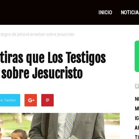
as
INICIO
NOTICIA
stigos de Jehová enseñan sobre Jesucristo
icas
iras que Los Testigos
sobre Jesucristo
C
N
en Twitter
M
I
A
T