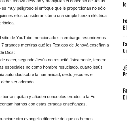
gos de Jehová desvían y manipulan el concepto de Jesús
lo
o es muy peligroso el enfoque que le proporcionan no sólo
a quienes ellos consideran cómo una simple fuerza eléctrica
Fe
riódica.
Bi
el sitio de YouTube mencionado sin embargo resumiremos
F
 7 grandes mentiras qué los Testigos de Jehová enseñan a
Un
de Dios:
s de nacer, segundo Jesús no resucitó físicamente, tercero
rmas especiales no como hombre resucitado, cuarto jesús
¿E
Pr
nía autoridad sobre la humanidad, sexto jesús es el
o debe ser adorado.
Fa
e borran, quitan y añaden conceptos errados a la Fe
Di
 contaminarnos con estas erradas enseñanzas.
anunciare otro evangelio diferente del que os hemos