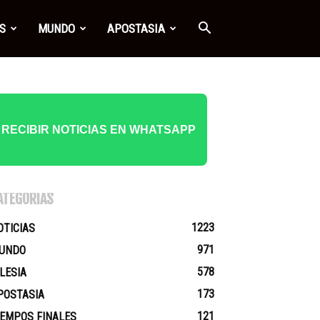
S
MUNDO
APOSTASIA
RECIBIR NOTICIAS EN WHATSAPP
ATEGORÍAS
1223
OTICIAS
971
UNDO
578
GLESIA
173
POSTASIA
121
IEMPOS FINALES