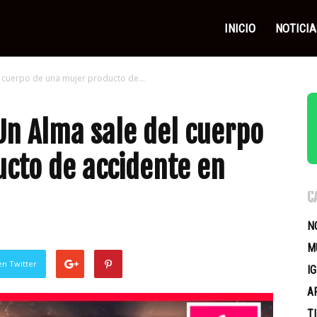
as
INICIO
NOTICIA
 cuerpo de una mujer producto de...
icas
Un Alma sale del cuerpo
cto de accidente en
C
N
M
en Twitter
I
A
T