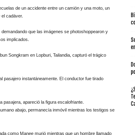
ecuelas de un accidente entre un camión y una moto, un
Bi
 el cadáver.
co
eo, demandando que las imágenes se photoshoppearon y
sos implicados.
Se
e
n Songkram en Lopburi, Tailandia, capturó el trágico
D
po
al pasajero instantáneamente. El conductor fue tirado
¿S
T
pasajera, apareció la figura escalofriante.
C
humano abajo, permanecía inmóvil mientras los testigos se
icada como Manee murió mientras que un hombre llamado