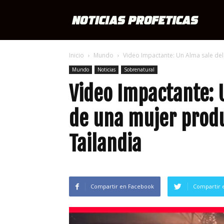
Notici
Inicio
Mundo
Video Impactante: Un Alma sale del
Profét
Mundo
Noticias
Sobrenatural
Video Impactante: 
de una mujer produ
Tailandia
Compartir en Facebook
Compartir 