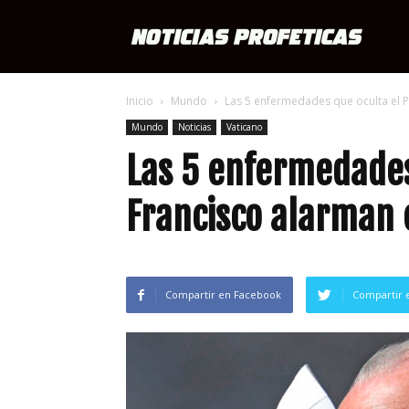
Notici
Inicio
Mundo
Las 5 enfermedades que oculta el P
Profét
Mundo
Noticias
Vaticano
Las 5 enfermedades
Francisco alarman 
Compartir en Facebook
Compartir 