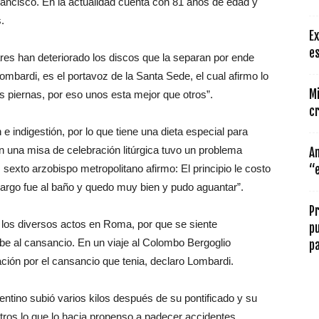
ancisco. En la actualidad cuenta con 81 años de edad y
.
Ex
es
es han deteriorado los discos que la separan por ende
Lombardi, es el portavoz de la Santa Sede, el cual afirmo lo
Mi
s piernas, por eso unos esta mejor que otros”.
cr
indigestión, por lo que tiene una dieta especial para
n una misa de celebración litúrgica tuvo un problema
A
xto arzobispo metropolitano afirmo: El principio le costo
“e
embargo fue al baño y quedo muy bien y pudo aguantar”.
Pr
o los diversos actos en Roma, por que se siente
p
ebe al cansancio. En un viaje al Colombo Bergoglio
pa
ción por el cansancio que tenia, declaro Lombardi.
entino subió varios kilos después de su pontificado y su
tros lo que lo hacia propenso a padecer accidentes