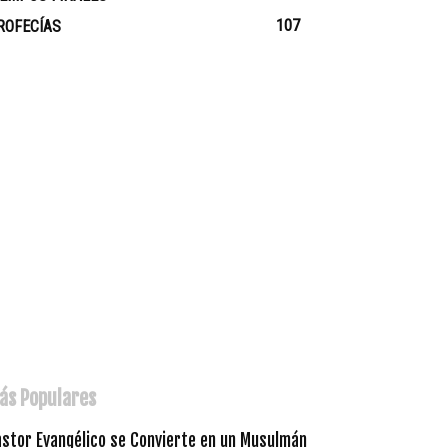
107
ROFECÍAS
ás Populares
astor Evangélico se Convierte en un Musulmán