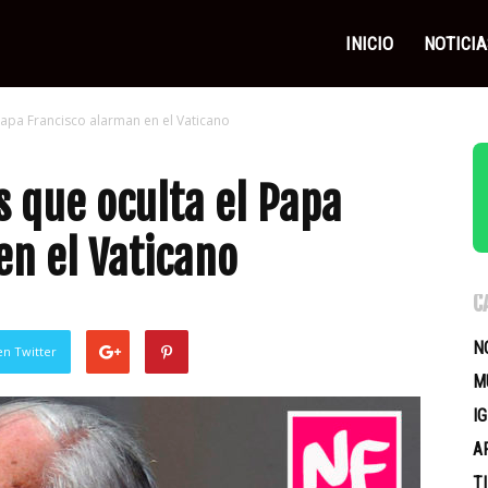
as
INICIO
NOTICIA
apa Francisco alarman en el Vaticano
icas
 que oculta el Papa
en el Vaticano
C
N
en Twitter
M
I
A
T