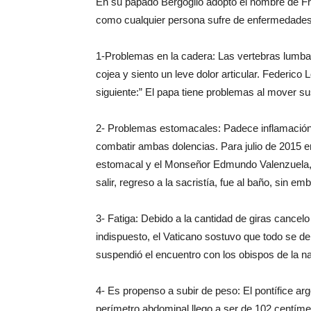
En su papado Bergoglio adopto el nombre de Fr
como cualquier persona sufre de enfermedades
1-Problemas en la cadera: Las vertebras lumbar
cojea y siento un leve dolor articular. Federico 
siguiente:” El papa tiene problemas al mover su
2- Problemas estomacales: Padece inflamación e 
combatir ambas dolencias. Para julio de 2015 e
estomacal y el Monseñor Edmundo Valenzuela, se
salir, regreso a la sacristía, fue al baño, sin 
3- Fatiga: Debido a la cantidad de giras cancel
indispuesto, el Vaticano sostuvo que todo se d
suspendió el encuentro con los obispos de la na
4- Es propenso a subir de peso: El pontífice arg
perímetro abdominal llego a ser de 102 centíme