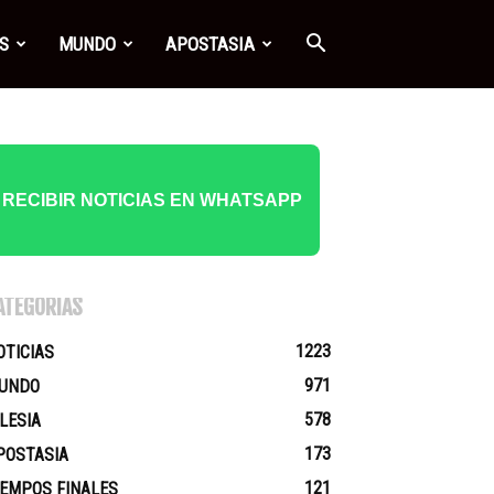
S
MUNDO
APOSTASIA
RECIBIR NOTICIAS EN WHATSAPP
ATEGORÍAS
1223
OTICIAS
971
UNDO
578
GLESIA
173
POSTASIA
121
IEMPOS FINALES