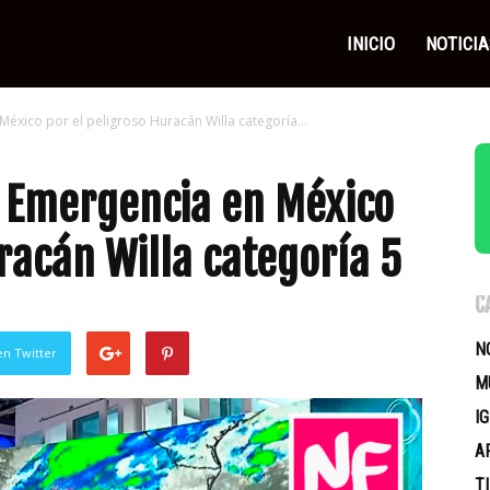
as
INICIO
NOTICIA
éxico por el peligroso Huracán Willa categoría...
icas
 Emergencia en México
racán Willa categoría 5
C
N
en Twitter
M
I
A
T