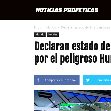
Notici
Inicio
Mundo
Declaran estado de Emergencia en M
Profét
Mundo
Noticias
Declaran estado de
por el peligroso Hu
Compartir en Facebook
Compartir 