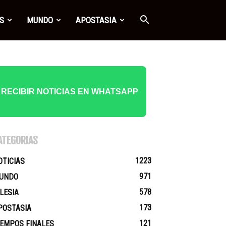
S
MUNDO
APOSTASIA
RECIBIR NOTICIAS EN WHATSAPP
ATEGORÍAS
1223
OTICIAS
971
UNDO
578
GLESIA
173
POSTASIA
121
IEMPOS FINALES