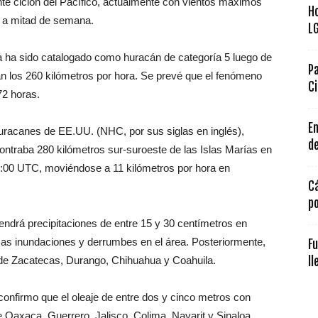
te ciclón del Pacífico, actualmente con vientos máximos
H
o a mitad de semana.
L
a ha sido catalogado como huracán de categoría 5 luego de
Pa
 los 260 kilómetros por hora. Se prevé que el fenómeno
Ci
72 horas.
En
Huracanes de EE.UU. (NHC, por sus siglas en inglés),
de
contraba 280 kilómetros sur-suroeste de las Islas Marías en
15:00 UTC, moviéndose a 11 kilómetros por hora en
C
p
endrá precipitaciones de entre 15 y 30 centímetros en
osas inundaciones y derrumbes en el área. Posteriormente,
F
 de Zacatecas, Durango, Chihuahua y Coahuila.
ll
confirmo que el oleaje de entre dos y cinco metros con
e Oaxaca, Guerrero, Jalisco, Colima, Nayarit y Sinaloa.