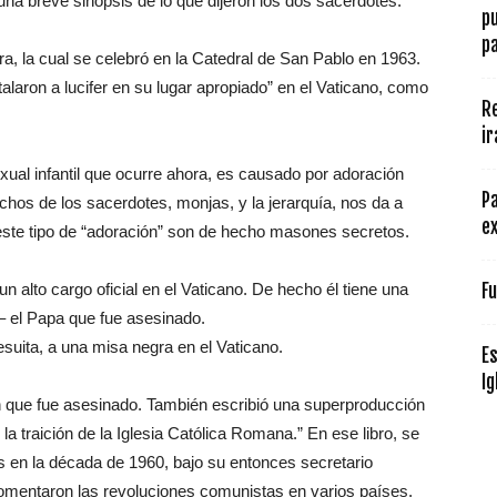
na breve sinopsis de lo que dijeron los dos sacerdotes:
p
pa
a, la cual se celebró en la Catedral de San Pablo en 1963.
talaron a lucifer en su lugar apropiado” en el Vaticano, como
R
ir
xual infantil que ocurre ahora, es causado por adoración
Pa
uchos de los sacerdotes, monjas, y la jerarquía, nos da a
ex
ste tipo de “adoración” son de hecho masones secretos.
n alto cargo oficial en el Vaticano. De hecho él tiene una
Fu
 – el Papa que fue asesinado.
esuita, a una misa negra en el Vaticano.
Es
Ig
en que fue asesinado. También escribió una superproducción
a traición de la Iglesia Católica Romana.” En ese libro, se
s en la década de 1960, bajo su entonces secretario
mentaron las revoluciones comunistas en varios países,