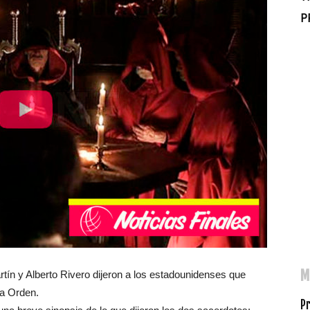
P
M
tín y Alberto Rivero dijeron a los estadounidenses que
la Orden.
Pr