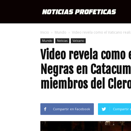
Notici
Inicio
Mundo
Video revela como el Vaticano real
Profét
Mundo
Noticias
Vaticano
Video revela como e
Negras en Catacum
miembros del Clero
Compartir en Facebook
Compartir 