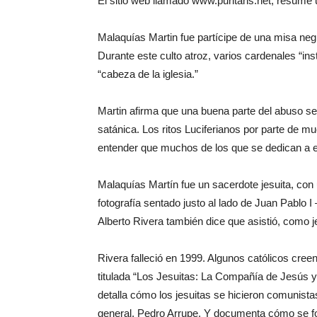
El sitio web llamado www.puritans.net, resume u
Malaquías Martin fue partícipe de una misa negr
Durante este culto atroz, varios cardenales “ins
“cabeza de la iglesia.”
Martin afirma que una buena parte del abuso se
satánica. Los ritos Luciferianos por parte de m
entender que muchos de los que se dedican a e
Malaquías Martín fue un sacerdote jesuita, con u
fotografía sentado justo al lado de Juan Pablo I
Alberto Rivera también dice que asistió, como j
Rivera falleció en 1999. Algunos católicos cre
titulada “Los Jesuitas: La Compañía de Jesús y l
detalla cómo los jesuitas se hicieron comunista
general, Pedro Arrupe. Y documenta cómo se fo