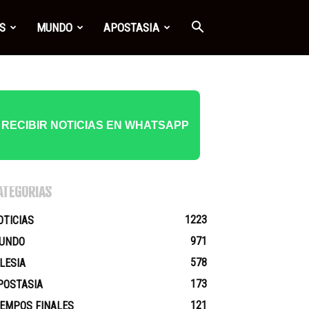
S
MUNDO
APOSTASIA
RECIBIR NOTICIAS EN WHATSAPP
ATEGORÍAS
1223
OTICIAS
971
UNDO
578
GLESIA
173
POSTASIA
121
IEMPOS FINALES