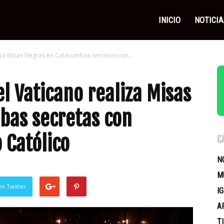
as
INICIO
NOTICIA
iza Misas Negras en Catacumbas secretas con...
icas
l Vaticano realiza Misas
bas secretas con
 Católico
C
N
M
en Twitter
I
A
T