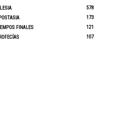
578
GLESIA
173
POSTASIA
121
IEMPOS FINALES
107
ROFECÍAS