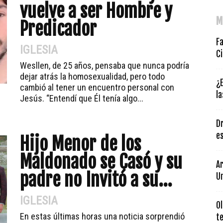
vuelve a ser Hombre y
M
Predicador
F
IGLESIA
Ci
Wesllen, de 25 años, pensaba que nunca podría
dejar atrás la homosexualidad, pero todo
¿
cambió al tener un encuentro personal con
la
Jesús. “Entendí que Él tenía algo...
Dr
es
Hijo Menor de los
Maldonado se Casó y su
Ar
padre no Invitó a su...
U
IGLESIA
Ol
En estas últimas horas una noticia sorprendió
te