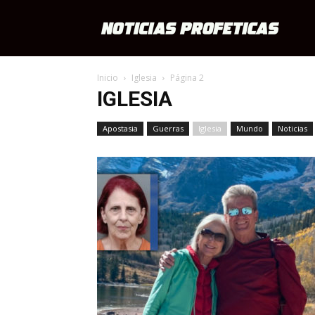
Notici
Inicio
Iglesia
Página 2
Profét
IGLESIA
Apostasia
Guerras
Iglesia
Mundo
Noticias