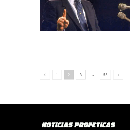
...
1
2
3
58