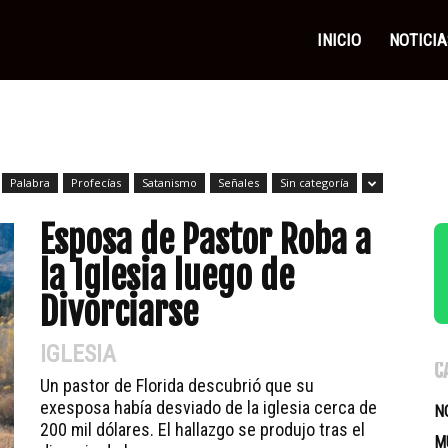
as
INICIO
NOTICIA
icas
Palabra
Profecías
Satanismo
Señales
Sin categoría
Esposa de Pastor Roba a
la Iglesia luego de
Divorciarse
IGLESIA
C
Un pastor de Florida descubrió que su
exesposa había desviado de la iglesia cerca de
N
200 mil dólares. El hallazgo se produjo tras el
M