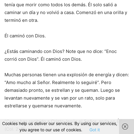
tenía que morir como todos los demás. Él solo salió a
caminar un día y no volvió a casa. Comenzó en una orilla y
terminó en otra.
Él caminó con Dios.
¿Estás caminando con Dios? Note que no dice: “Enoc
corrió con Dios”. Él caminó con Dios.
Muchas personas tienen una explosión de energía y dicen:
“Amo mucho al Señor. Realmente lo seguiré”. Pero
demasiado pronto, se estrellan y se queman. Luego se
levantan nuevamente y se van por un rato, solo para
estrellarse y quemarse nuevamente.
“Como has recibido a Cristo Jesús el Señor, anda en Él”
Cookies help us deliver our services. By using our services,
(Col. 2: 6).
you agree to our use of cookies.
Got it