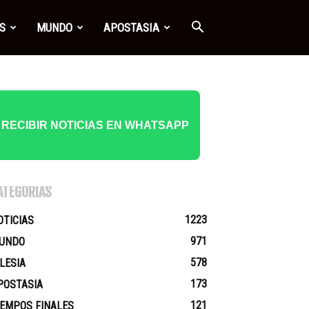
S
MUNDO
APOSTASIA
RECIBIR NOTICIAS EN WHATSAPP
ATEGORÍAS
1223
OTICIAS
971
UNDO
578
GLESIA
173
POSTASIA
121
IEMPOS FINALES