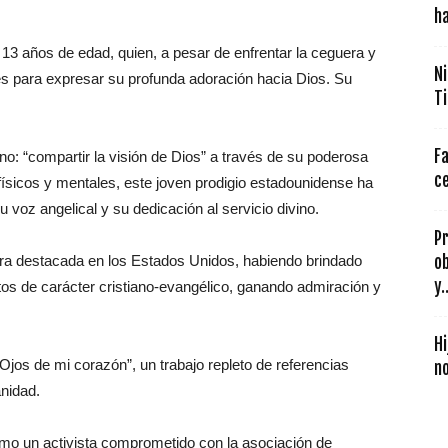
ha
 13 años de edad, quien, a pesar de enfrentar la ceguera y
Ni
es para expresar su profunda adoración hacia Dios. Su
T
Fa
lino: “compartir la visión de Dios” a través de su poderosa
c
físicos y mentales, este joven prodigio estadounidense ha
u voz angelical y su dedicación al servicio divino.
P
ura destacada en los Estados Unidos, habiendo brindado
o
y.
s de carácter cristiano-evangélico, ganando admiración y
Hi
“Ojos de mi corazón”, un trabajo repleto de referencias
no
anidad.
mo un activista comprometido con la asociación de