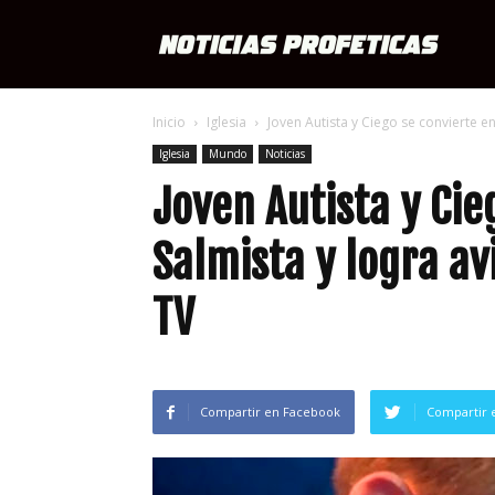
Notici
Inicio
Iglesia
Joven Autista y Ciego se convierte en
Profét
Iglesia
Mundo
Noticias
Joven Autista y Cie
Salmista y logra a
TV
Compartir en Facebook
Compartir 