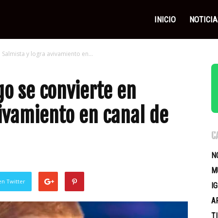
as
INICIO
NOTICIA
 Salmista y logra avivamiento en...
icas
go se convierte en
vivamiento en canal de
C
N
M
en Twitter
I
A
T