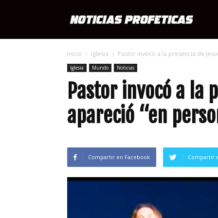
Notici
Inicio
Iglesia
Pastor invocó a la presencia de Jesuc
Profét
Iglesia
Mundo
Noticias
Pastor invocó a la 
apareció “en perso
Compartir en Facebook
Compartir 