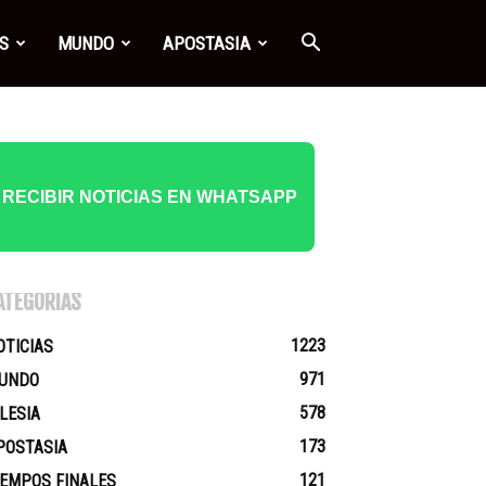
S
MUNDO
APOSTASIA
RECIBIR NOTICIAS EN WHATSAPP
ATEGORÍAS
1223
OTICIAS
971
UNDO
578
GLESIA
173
POSTASIA
121
IEMPOS FINALES