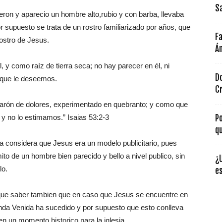
Sa
ron y aparecio un hombre alto,rubio y con barba, llevaba
r supuesto se trata de un rostro familiarizado por años, que
F
ostro de Jesus.
Á
l, y como raíz de tierra seca; no hay parecer en él, ni
D
 que le deseemos.
C
arón de dolores, experimentado en quebranto; y como que
 y no lo estimamos.” Isaias 53:2-3
Po
qu
 considera que Jesus era un modelo publicitario, pues
to de un hombre bien parecido y bello a nivel publico, sin
¿
lo.
e
que saber tambien que en caso que Jesus se encuentre en
gunda Venida ha sucedido y por supuesto que esto conlleva
en un momento historico para la iglesia.