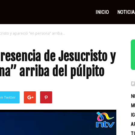
as
INICIO
NOTICIA
risto y apareció “en persona” arriba...
icas
presencia de Jesucristo y
na” arriba del púlpito
C
N
en Twitter
M
I
A
T