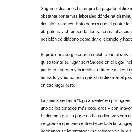
Según el diácono el siempre ha pagado el diez
obstante por temas laborales dónde ha disminu
distintas razones. Esto generó que el pastor le
obligatoria y al responder las razones, el accion
posición de diácono debía dar el ejemplo y hac
El problema surgió cuando celebraban el servi
quiso tomar su lugar sentándose en el lugar in
pastor se acercó y lo invitó a retirarse dicien
honrarlo”, y es por eso que al no diezmar el pa
en ese lugar puro.
La iglesia se llama “fogo ardente” en portugues
uno de los estados más populares y con mayor 
El diácono por su parte no ha podido volver a n
vergüenza que pasó enfrente de toda la congr
hermanos se levantaron y se retiraron de la ig