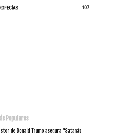
107
ROFECÍAS
ás Populares
astor de Donald Trump asegura “Satanás