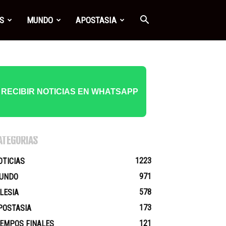
S
MUNDO
APOSTASIA
RECIBIR NOTICIAS EN WHATSAPP
ATEGORÍAS
1223
OTICIAS
971
UNDO
578
GLESIA
173
POSTASIA
121
IEMPOS FINALES