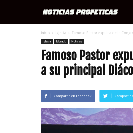
Notici
Inicio
Iglesia
Famoso Pastor expulsa de la Congreg
Profét
Iglesia
Mundo
Noticias
Famoso Pastor expu
a su principal Diá
Compartir en Facebook
Compartir 