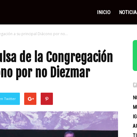
as
INICIO
NOTICIA
ación a su principal Diácono por no...
icas
lsa de la Congregación
cono por no Diezmar
C
N
en Twitter
M
I
A
T