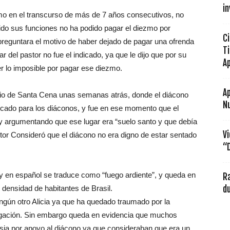
in
mo en el transcurso de más de 7 años consecutivos, no
ido sus funciones no ha podido pagar el diezmo por
Ci
 preguntara el motivo de haber dejado de pagar una ofrenda
Ti
ar del pastor no fue el indicado, ya que le dijo que por su
Ap
er lo imposible por pagar ese diezmo.
A
cio de Santa Cena unas semanas atrás, donde el diácono
N
dicado para los diáconos, y fue en ese momento que el
do y argumentando que ese lugar era “suelo santo y que debía
Vi
stor Consideró que el diácono no era digno de estar sentado
“D
 y en español se traduce como “fuego ardiente”, y queda en
R
densidad de habitantes de Brasil.
d
ingún otro Alicia ya que ha quedado traumado por la
egación. Sin embargo queda en evidencia que muchos
lesia por apoyo al diácono ya que consideraban que era un