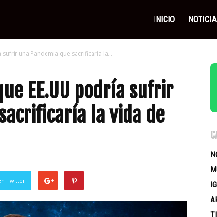
as
INICIO
NOTICIA
sufrir una Pandemia que sacrificaría la...
icas
que EE.UU podría sufrir
crificaría la vida de
C
N
M
en Twitter
I
A
T