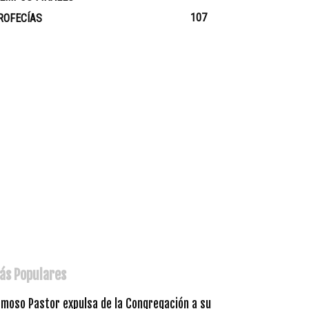
107
ROFECÍAS
ás Populares
amoso Pastor expulsa de la Congregación a su