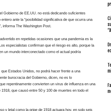
pr
e el Gobierno de EE.UU. no está dedicando suficientes
Ci
entero ante la “posibilidad significativa de que ocurra una
s
”, informa The Washington Post.
“A
 advertido en repetidas ocasiones que una pandemia es la
Dr
 especialistas confirman que el riesgo es alto, porque la
ec
en un mundo interconectado como el actual podría
Te
mi
, que Estados Unidos, no podrá hacer frente a una
nte burocracia del Gobierno, dicen, no es lo
 que repentinamente convierten un virus de influenza en una
Fa
e 1918, que causó entre 50 y 100 de muertes en todo el
m
o y letal como la gripe de 1918 actuara hoy, en solo seis