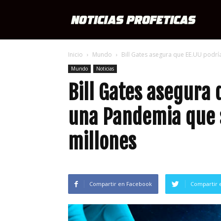
Notici
Inicio
Mundo
Bill Gates asegura que EE.UU podría 
Profét
Mundo
Noticias
Bill Gates asegura 
una Pandemia que sa
millones
Compartir en Facebook
Compartir 