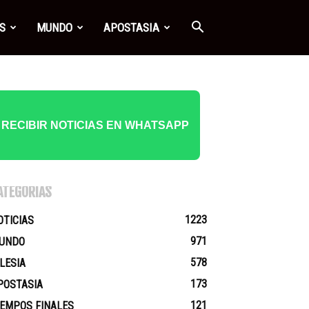
S
MUNDO
APOSTASIA
RECIBIR NOTICIAS EN WHATSAPP
ATEGORÍAS
1223
OTICIAS
971
UNDO
578
GLESIA
173
POSTASIA
121
IEMPOS FINALES