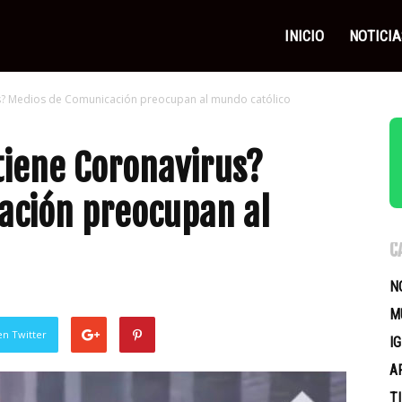
as
INICIO
NOTICIA
us? Medios de Comunicación preocupan al mundo católico
icas
tiene Coronavirus?
ación preocupan al
C
N
M
en Twitter
I
A
T