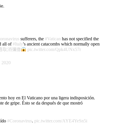
ie.
oronavirus
sufferers, the
#Vatican
has not specified the
d all of
#Italy
's ancient catacombs which normally open
適取消彌撒
pic.twitter.com/Qpk4UNx57r
, 2020
ento hoy en El Vaticano por una ligera indisposición.
te de gripe. Ésto se da después de que mostró
aído
#Coronavirus
.
pic.twitter.com/AYE4YeSn5i