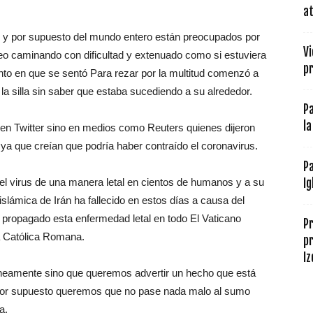
at
 y por supuesto del mundo entero están preocupados por
Vi
deo caminando con dificultad y extenuado como si estuviera
pr
to en que se sentó Para rezar por la multitud comenzó a
la silla sin saber que estaba sucediendo a su alrededor.
P
la
 en Twitter sino en medios como Reuters quienes dijeron
ya que creían que podría haber contraído el coronavirus.
P
 el virus de una manera letal en cientos de humanos y a su
Ig
slámica de Irán ha fallecido en estos días a causa del
 propagado esta enfermedad letal en todo El Vaticano
P
ia Católica Romana.
pr
Iz
óneamente sino que queremos advertir un hecho que está
 por supuesto queremos que no pase nada malo al sumo
a.