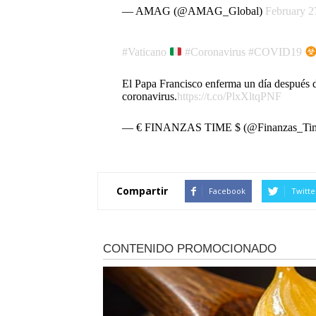
— AMAG (@AMAG_Global)
February 2
#Vaticano
#Coronavirus
#COVID19
El Papa Francisco enferma un día después 
coronavirus.
https://t.co/PlxXltqPNF
— € FINANZAS TIME $ (@Finanzas_Ti
Compartir
Facebook
Twitte