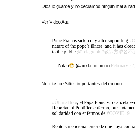
Dios lo guarde y no decíamos ningún mal a nad
Ver Video Aquí:
Pope Francis sick a day after supporting
#C
nature of the pope’s illness, and it has close
to the public.
@Telegraph
#教宗方濟各不
— Nikki
(@nikki_miumiu)
February 27
Noticias de Sitios importantes del mundo
#ÚltimaHora
, el Papa Francisco cancela ev
Reportan al Pontífice enfermo, presuntamen
solidaridad con enfermos de
#COVID19
.
Reuters menciona temor de que haya contr