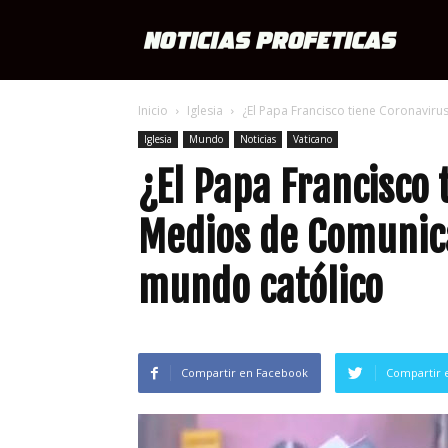
Notici
Inicio
Iglesia
¿El Papa Francisco tiene Coronavir
Profét
Iglesia
Mundo
Noticias
Vaticano
¿El Papa Francisco 
Medios de Comunic
mundo católico
Compartir en Facebook
Compartir 