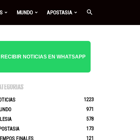
S
MUNDO
APOSTASIA
RECIBIR NOTICIAS EN WHATSAPP
ATEGORÍAS
1223
OTICIAS
971
UNDO
578
GLESIA
173
POSTASIA
121
IEMPOS FINALES