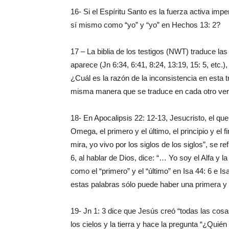
16- Si el Espíritu Santo es la fuerza activa imp
sí mismo como “yo” y “yo” en Hechos 13: 2?
17 – La biblia de los testigos (NWT) traduce la
aparece (Jn 6:34, 6:41, 8:24, 13:19, 15: 5, etc.
¿Cuál es la razón de la inconsistencia en esta t
misma manera que se traduce en cada otro ver
18- En Apocalipsis 22: 12-13, Jesucristo, el que
Omega, el primero y el último, el principio y el f
mira, yo vivo por los siglos de los siglos”, se r
6, al hablar de Dios, dice: “… Yo soy el Alfa y l
como el “primero” y el “último” en Isa 44: 6 e 
estas palabras sólo puede haber una primera y
19- Jn 1: 3 dice que Jesús creó “todas las cosa
los cielos y la tierra y hace la pregunta “¿Quié