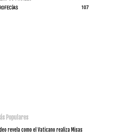
107
ROFECÍAS
ás Populares
deo revela como el Vaticano realiza Misas