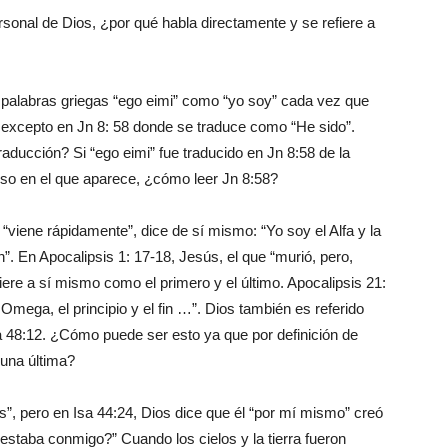
ersonal de Dios, ¿por qué habla directamente y se refiere a
s palabras griegas “ego eimi” como “yo soy” cada vez que
), excepto en Jn 8: 58 donde se traduce como “He sido”.
raducción? Si “ego eimi” fue traducido en Jn 8:58 de la
so en el que aparece, ¿cómo leer Jn 8:58?
 “viene rápidamente”, dice de sí mismo: “Yo soy el Alfa y la
in”. En Apocalipsis 1: 17-18, Jesús, el que “murió, pero,
efiere a sí mismo como el primero y el último. Apocalipsis 21:
a Omega, el principio y el fin …”. Dios también es referido
Isa 48:12. ¿Cómo puede ser esto ya que por definición de
 una última?
s”, pero en Isa 44:24, Dios dice que él “por mí mismo” creó
n estaba conmigo?” Cuando los cielos y la tierra fueron