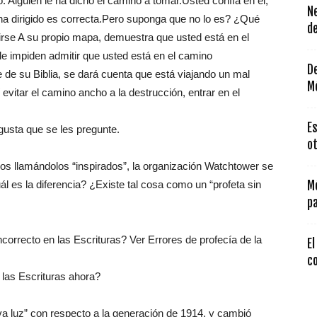
 Alguien le ha dicho el camino a tomar.Usted confía en él,
N
ha dirigido es correcta.Pero suponga que no lo es? ¿Qué
de
ferirse A su propio mapa, demuestra que usted está en el
le impiden admitir que usted está en el camino
De
de su Biblia, se dará cuenta que está viajando un mal
Mé
evitar el camino ancho a la destrucción, entrar en el
Es
gusta que se les pregunte.
ot
ros llamándolos “inspirados”, la organización Watchtower se
ál es la diferencia? ¿Existe tal cosa como un “profeta sin
Mé
p
correcto en las Escrituras? Ver Errores de profecía de la
El
co
 las Escrituras ahora?
va luz” con respecto a la generación de 1914, y cambió