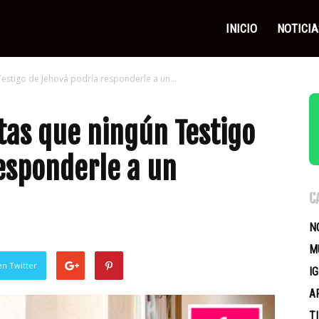
as
INICIO
NOTICIA
stigo de Jehová podría responderle a un...
icas
as que ningún Testigo
esponderle a un
C
N
M
en Twitter
I
A
T