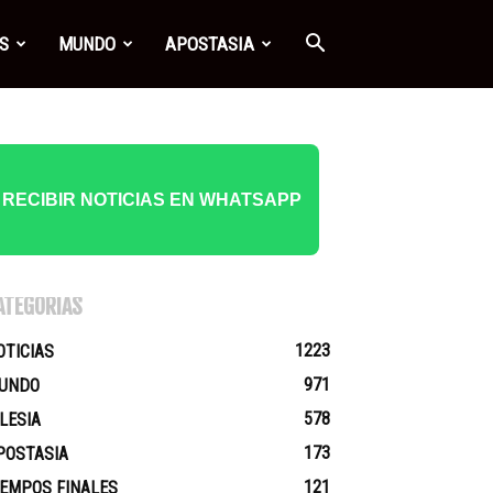
S
MUNDO
APOSTASIA
RECIBIR NOTICIAS EN WHATSAPP
ATEGORÍAS
1223
OTICIAS
971
UNDO
578
GLESIA
173
POSTASIA
121
IEMPOS FINALES