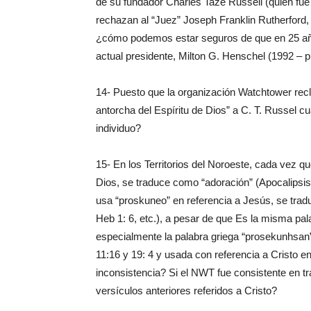
de su fundador Charles Taze Russell (quien fue
rechazan al “Juez” Joseph Franklin Rutherford,
¿cómo podemos estar seguros de que en 25 añ
actual presidente, Milton G. Henschel (1992 – 
14- Puesto que la organización Watchtower recl
antorcha del Espíritu de Dios” a C. T. Russel 
individuo?
15- En los Territorios del Noroeste, cada vez q
Dios, se traduce como “adoración” (Apocalipsis 5
usa “proskuneo” en referencia a Jesús, se trad
Heb 1: 6, etc.), a pesar de que Es la misma pal
especialmente la palabra griega “prosekunhsan”
11:16 y 19: 4 y usada con referencia a Cristo en
inconsistencia? Si el NWT fue consistente en t
versículos anteriores referidos a Cristo?