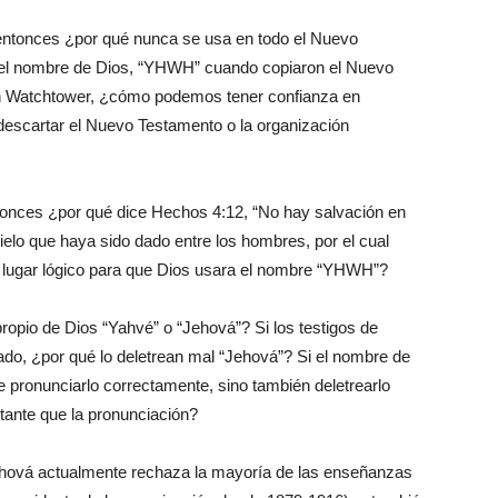
 entonces ¿por qué nunca se usa en todo el Nuevo
n el nombre de Dios, “YHWH” cuando copiaron el Nuevo
n Watchtower, ¿cómo podemos tener confianza en
scartar el Nuevo Testamento o la organización
ntonces ¿por qué dice Hechos 4:12, “No hay salvación en
ielo que haya sido dado entre los hombres, por el cual
 lugar lógico para que Dios usara el nombre “YHWH”?
propio de Dios “Yahvé” o “Jehová”? Si los testigos de
o, ¿por qué lo deletrean mal “Jehová”? Si el nombre de
e pronunciarlo correctamente, sino también deletrearlo
tante que la pronunciación?
ehová actualmente rechaza la mayoría de las enseñanzas