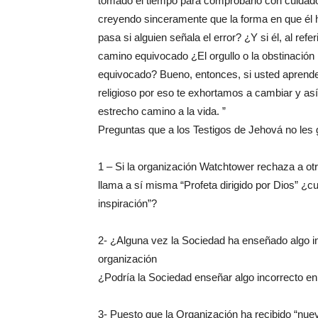
tomado el tiempo para comprobarlo con cuidado.
creyendo sinceramente que la forma en que él 
pasa si alguien señala el error? ¿Y si él, al re
camino equivocado ¿El orgullo o la obstinación 
equivocado? Bueno, entonces, si usted aprende 
religioso por eso te exhortamos a cambiar y así 
estrecho camino a la vida. ”
Preguntas que a los Testigos de Jehová no les 
1 – Si la organización Watchtower rechaza a ot
llama a sí misma “Profeta dirigido por Dios” ¿cu
inspiración”?
2- ¿Alguna vez la Sociedad ha enseñado algo in
organización
¿Podría la Sociedad enseñar algo incorrecto en
3- Puesto que la Organización ha recibido “nue