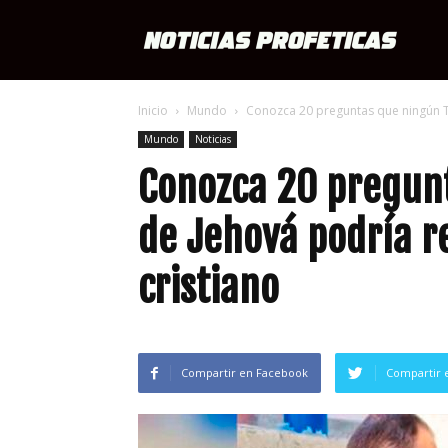
Notici
Inicio
Mundo
Conozca 20 preguntas que ningún Te
Profét
Mundo
Noticias
Conozca 20 pregunt
de Jehová podría r
cristiano
Compartir en Facebook
Compartir 