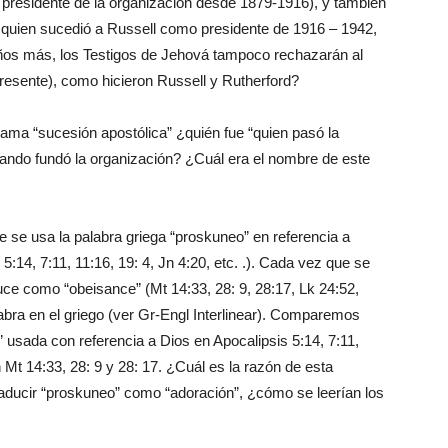
 presidente de la organización desde 1879-1916), y también
 quien sucedió a Russell como presidente de 1916 – 1942,
os más, los Testigos de Jehová tampoco rechazarán al
presente), como hicieron Russell y Rutherford?
ama “sucesión apostólica” ¿quién fue “quien pasó la
cuando fundó la organización? ¿Cuál era el nombre de este
ue se usa la palabra griega “proskuneo” en referencia a
:14, 7:11, 11:16, 19: 4, Jn 4:20, etc. .). Cada vez que se
uce como “obeisance” (Mt 14:33, 28: 9, 28:17, Lk 24:52,
abra en el griego (ver Gr-Engl Interlinear). Comparemos
 usada con referencia a Dios en Apocalipsis 5:14, 7:11,
 Mt 14:33, 28: 9 y 28: 17. ¿Cuál es la razón de esta
raducir “proskuneo” como “adoración”, ¿cómo se leerían los